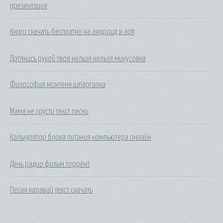
презентация
Книги скачать бесплатно на андроид в apk
Дотянись рукой твоя нельзя нельзя минусовка
Философия монтеня шпаргалка
Мама не грусти текст песни
Калькулятор блока питания компьютера онлайн
День радио фильм торрент
Песня каравай текст скачать