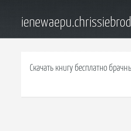
ienewaepu.chrissiebro
Скачать книгу бесплатно брачн