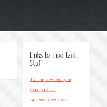
Links to Important
Stuff
Чак вепнер и мухаммед али
Книга время тьмы
В движении скачать торрент