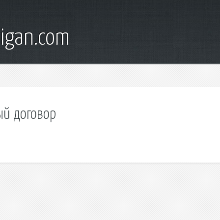
digan.com
ый договор