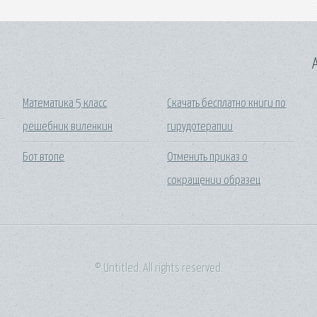
A
Математика 5 класс
Скачать бесплатно книги по
решебник виленкин
гирудотерапии
Бот втопе
Отменить приказ о
сокращении образец
© Untitled. All rights reserved.