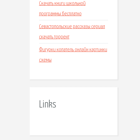
Скачать книги школьной
программы бесплатно
Севастопольские рассказы сериал
скачать торрент
Фигурки копатель онлайн картинки
схемы
Links