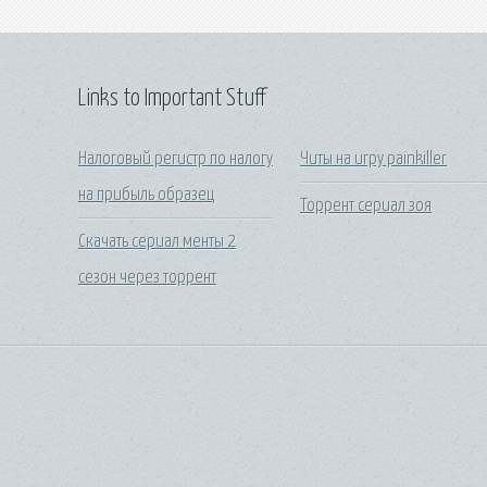
Links to Important Stuff
Налоговый регистр по налогу
Читы на игру painkiller
на прибыль образец
Торрент сериал зоя
Скачать сериал менты 2
сезон через торрент