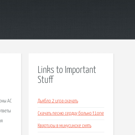
Links to Important
Stuff
роны АС
Дьябло 2 игра скачать
ответы
Скачать песню сердцу больно t1one
ия
Квартиры в минусинске снять