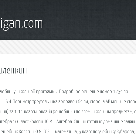
digan.com
виленкин
к учебнику школьной программы. Подробное решение номер 1254 по
кин, В.И. Периметр треугольника abc равен 64 см, сторона АВ меньше сто
ания) за 1-11 классы, онлайн решебники по всем школьным предметам, 
гебра 10 класс Колягин Ю.М. - Алгебра. Спиши готовые домашние задан
решебник Колягин Ю.М. ГДЗ — математика, 5 класс по учебнику Зубарева,