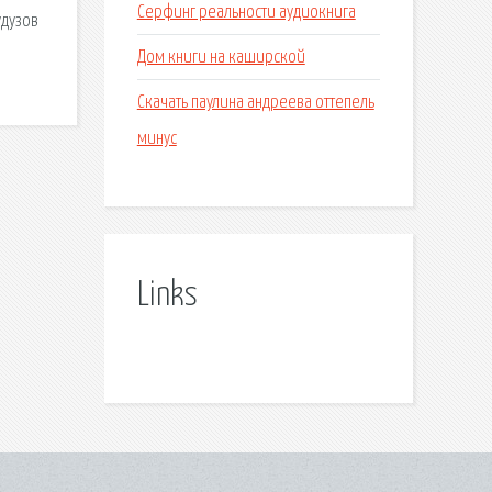
Серфинг реальности аудиокнига
удузов
Дом книги на каширской
Скачать паулина андреева оттепель
минус
Links