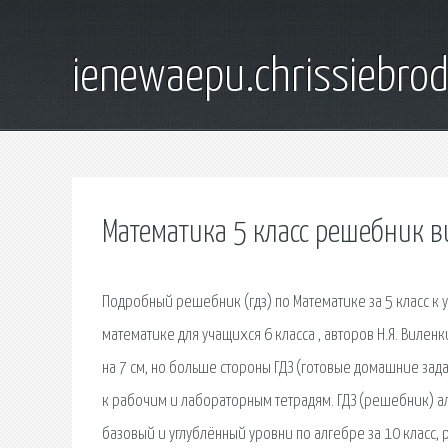
ienewaepu.chrissiebro
Математика 5 класс решебник 
Подробный решебник (гдз) по Математике за 5 класс 
математике для учащихся 6 класса , авторов Н.Я. Вилен
на 7 см, но больше стороны ГДЗ (готовые домашние зад
к рабочим и лабораторным тетрадям. ГДЗ (решебник) ал
базовый и углублённый уровни по алгебре за 10 класс, 