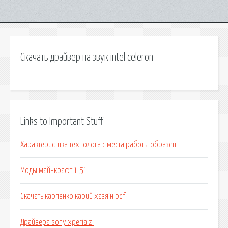
Скачать драйвер на звук intel celeron
Links to Important Stuff
Характеристика технолога с места работы образец
Моды майнкрафт 1 51
Скачать карпенко карий хазяїн pdf
Драйвера sony xperia zl