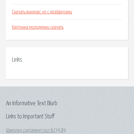
Скачать виндовс хп с драйверами
Картинка молодежки скачать
Links
An Informative Text Blurb
Links to Important Stuff
Швеллер сортамент гост 8239 89