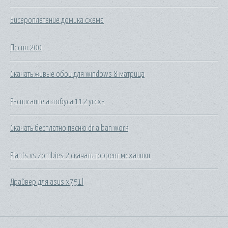
Бисероплетение домика схема
Песня 200
Скачать живые обои для windows 8 матрица
Расписание автобуса 112 угсха
Скачать бесплатно песню dr alban work
Plants vs zombies 2 скачать торрент механики
Драйвер для asus x751l