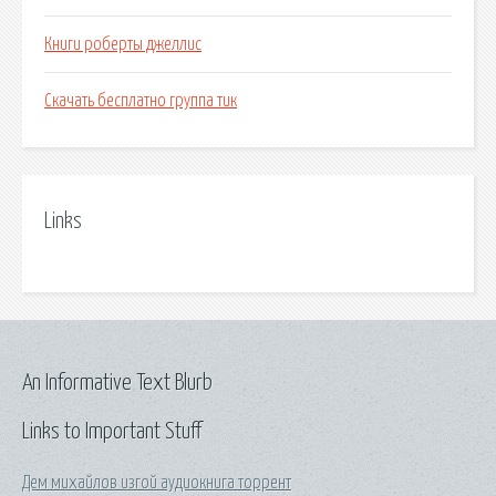
Книги роберты джеллис
Скачать бесплатно группа тик
Links
An Informative Text Blurb
Links to Important Stuff
Дем михайлов изгой аудиокнига торрент