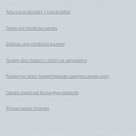
Читы к игре disciples 3 reincarnation
Плеер для телефона скачать
Шаблоні для портфоліо вчителя
Почему alice madness returns не запускается
Ричард пол эванс рождественская шкатулка скачать книгу
Скачать индийский фильм муж поневоле
Журнал яндекс браузер