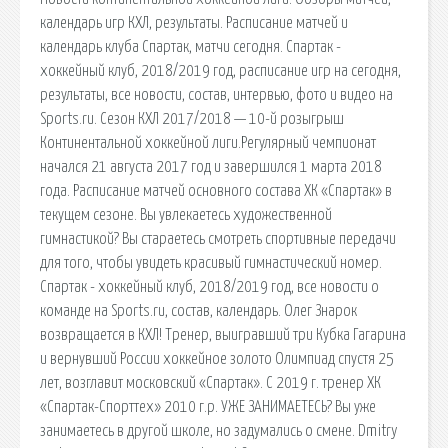
календарь игр КХЛ, результаты. Расписание матчей и
календарь клуба Спартак, матчи сегодня. Спартак -
хоккейный клуб, 2018/2019 год, расписание игр на сегодня,
результаты, все новости, состав, интервью, фото и видео на
Sports.ru. Сезон КХЛ 2017/2018 — 10-й розыгрыш
Континентальной хоккейной лиги.Регулярный чемпионат
начался 21 августа 2017 год и завершился 1 марта 2018
года. Расписание матчей основного состава ХК «Спартак» в
текущем сезоне. Вы увлекаетесь художественной
гимнастикой? Вы стараетесь смотреть спортивные передачи
для того, чтобы увидеть красивый гимнастический номер.
Спартак - хоккейный клуб, 2018/2019 год, все новости о
команде на Sports.ru, состав, календарь. Олег Знарок
возвращается в КХЛ! Тренер, выигравший три Кубка Гагарина
и вернувший России хоккейное золото Олимпиад спустя 25
лет, возглавит московский «Спартак». С 2019 г. тренер ХК
«Спартак-Спорттех» 2010 г.р. УЖЕ ЗАНИМАЕТЕСЬ? Вы уже
занимаетесь в другой школе, но задумались о смене. Dmitry