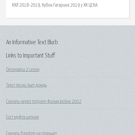
КХЛ 2018-2019, Кубок Гагарина 2019 у ХК ЦСКА.
An Informative Text Blurb
Links to Important Stuff
Октонавты 2 сезон
Текст песни льет дождь
Скачать через торрент фильм война 2002
Гост муфта цепная
Скачать freedom на планшет