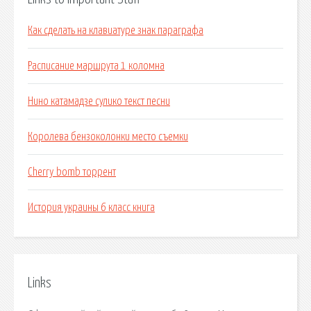
Как сделать на клавиатуре знак параграфа
Расписание маршрута 1 коломна
Нино катамадзе сулико текст песни
Королева бензоколонки место съемки
Cherry bomb торрент
История украины 6 класс книга
Links