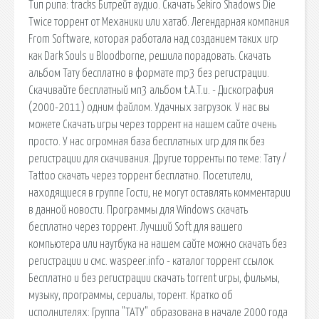
Тип рипа: tracks Битрейт аудио. Скачать Sekiro Shadows Die
Twice торрент от Механики или хатаб. Легендарная компания
From Software, которая работала над созданием таких игр
как Dark Souls и Bloodborne, решила порадовать. Скачать
альбом Тату бесплатно в формате mp3 без регистрации.
Скачивайте бесплатный мп3 альбом t.A.T.u. - Дискография
(2000-2011) одним файлом. Удачных загрузок. У нас вы
можете Скачать игры через торрент на нашем сайте очень
просто. У нас огромная база бесплатных игр для пк без
регистрации для скачивания. Другие торренты по теме: Тату /
Tattoo скачать через торрент бесплатно. Посетители,
находящиеся в группе Гости, не могут оставлять комментарии
в данной новости. Программы для Windows скачать
бесплатно через торрент. Лучший Soft для вашего
компьютера или наутбука на нашем сайте можно скачать без
регистрации и смс. waspeer.info - каталог торрент ссылок.
Бесплатно и без регистрации скачать torrent игры, фильмы,
музыку, программы, сериалы, торент. Кратко об
исполнителях: Группа "ТАТУ" образована в начале 2000 года