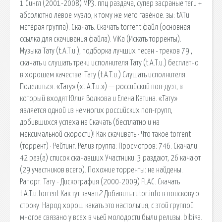
1 Сингл (2001-2008) MP3. ппц раздача, супер засраные теги +
абсолютно левое музло, к тому же мего гавёное. зы: tATu
матёрая группа). Скачать. Скачать torrent файл (основная
ссылка для скачивания файла). ViKa (Искать торренты).
Музыка Тату (t.A.T.u.), подборка лучших песен - треков 79 ,
скачать и слушать треки исполнителя Тату (t.A.T.u.) бесплатно
в хорошем качестве! Тату (t.A.T.u.) Слушать исполнителя.
Поделиться. «Тату» («t.A.T.u.») — российский поп-дуэт, в
который входят Юлия Волкова и Елена Катина. «Тату»
является одной из немногих российских поп-групп,
добившихся успеха на Скачать (бесплатно и на
максимальной скорости)! Как скачивать · Что такое torrent
(торрент) · Рейтинг. Релиз группа: Просмотров: 746. Скачали:
42 раз(а) список скачавших Участники: 3 раздают, 26 качают
(29 участников всего). Похожие торренты: не найдены.
Рапорт. Тату - Дискография (2000-2009) FLAC. Скачать
t.A.T.u.torrent Как тут качать? Добавить rutor.info в поисковую
строку. Народ хорош какать это настольгия, с этой группой
многое связано у всех в чьей молодости были релизы. bibika.