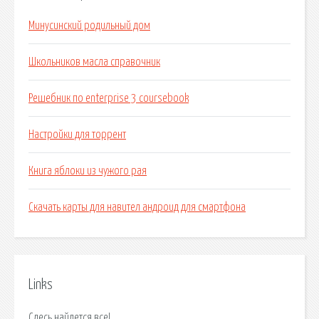
Минусинский родильный дом
Школьников масла справочник
Решебник по enterprise 3 coursebook
Настройки для торрент
Книга яблоки из чужого рая
Скачать карты для навител андроид для смартфона
Links
Сдесь найдется все!.