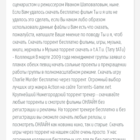
сценаристом и режиссером Иваном Шаповаловым, ныне.
Если Вам удалось скачать бесплатно фильм Ты и я или не
удалось это сделать, если Вы каким либо образом
использовали данные файлы и Вам есть что сказать,
пожалуйста, напишите Ваше мнение по поводу Ты и я, чтоб
скачать. Скачать торрент бесплатно фильмы, игры, музыка,
книги, журналы » Музыка торрент скачать » t.A.T.u. (Тату tATu)
- Коллекция В марте 2009 года менеджмент группы заявил о
планах обеих певиц начать сольные проекты и прекращении
работы группы в полномасштабном режиме. Скачать игру
Charlie Murder бесплатно через торрент. Огромный выбор
лучших игр жанра Action на сайте Torrents-Game.net.
Крупнейший Нижегородский торрент трекер - скачивайте
любые торренты и смотрите фильмы ОНЛАЙН без
регистрации и рекламы. На торрент трекере бесплатно и без
регистрации вы сможите скачать любые релизы, и
посмотреть ОНЛАЙН как новинки кино, так и старые. Скачать
игры через торрент на нашем сайте очень просто. У нас
огромная коллекция бесплатных игр для пк без регистрации.