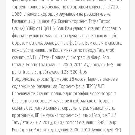
торрент полностью бесплатно в хорошем качестве hd 720,
1080, а также с хорошим звучанием на русском языке.
Раздают: 113 Качают: 65. Скачать торрент. Тату / Tattoo
(2002) BDRip от HQCLUB. Если Вам удалось скачать бесплатно
фильм Тату или не удалось это сделать, если Вы каким либо
образом использовали данные файлы и Вам есть что сказать,
пожалуйста, напишите Ваше мнение по поводу Тату, чтоб
скачать. t.A.T.u. / Тату - Полная дискография Жанр: Pop
Страна: Россия Год издания: 2000-2011 Аудиокодек: MP3 Тип
рипа: tracks Битрейт аудио: 128-320 kbps
Продолжительность: Примерно 18 часов Наличие сканов в
содержимом раздачи: да. Торрент-файл ПЕРЕЗАЛИТ.
Перекачайте. Скачать полные дискографии через торрент
бесплатно в хорошем качестве и собрал свою. Торрент
скачать бесплатно фильмы, сериалы, игры, музыка, книги,
программы, КПК » Музыка торрент скачать » (Pop) t.A.T.u. /
Тату Дата: 27-02-2015, 00:07 torrent скачали: 1848. Жанр:
Pop Страна: Россия Год издания: 2000-2011 Аудиокодек: MP3