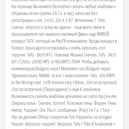
На странице Вы можете бесплатно скачать любые альбомы и
сборники песен группы t.A.T.u. в mp3 качестве без
регистрации и смс. 14.01.2014 7,67. Вечеринка 7. Тату.
Скачал, запустил и сразу же удалил - лицезреть такое в
проигрывателе нет никакого желания! Давно ищу ЖИВОЙ
концерт ТАТУ, который на МузТВ показывали. Вродь концерт в
Питере. Приходится оставливать и опять запускать этот
торрент. ТаТу - Best HiTs. Новинка. Музыка Скачать. ТаТу - Best
HiTs (2001-2008) МР3 от NOLIMITS-TEAM. Чтобы добавить
комментарий Войдите через ВКонтакте или Войдите через
Одноклассники. NAVAK. та все с ними понятно. Тату: 200 KM/H
In the Wrong Lane. 10th Anniversary Edition, 200 по встречной,
200 по встречной (Переиздание) и ещё 6 альбомов.
Возможность скачать альбомы архивами на сайте mp3xa.me.
Открыть топик · Скачать .torrent. Похожие темы. Форум. Тема.
Автор. Торрент. Отв. Посл. сообщение. (Pop) t.A.T.u. / Тату -
Нас не догонят Обзор торрентов Топ Торренты за сегодня
Пиринг Загрузить торрент. Загрузка. Тату / Tatu 8 Альбомов +