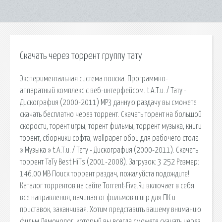
Скачать через торрент группу тату
Экспериментальная система поиска. Программно-
аппаратный комплекс с веб-интерфейсом. t.A.T.u. / Тату -
Дискография (2000-2011) MP3 данную раздачу вы сможете
скачать бесплатно через торрент. Скачать торент на большой
скорости, торент игры, торент фильмы, торрент музыка, книги
торент, сборники софта, wallpaper обои для рабочего стола
» Музыка » t.A.T.u. / Тату - Дискография (2000-2011). Скачать
торрент ТаТу Best HiTs (2001-2008). Загрузок: 3 252 Размер:
146.00 MB Поиск торрент раздач, пожалуйста подождите!
Каталог торрентов на сайте Torrent-Five.Ru включает в себя
все направления, начиная от фильмов и игр для ПК и
приставок, заканчивая. Хотим представить вашему вниманию
фильм Демонолог, который вы всегда сможете скачать через