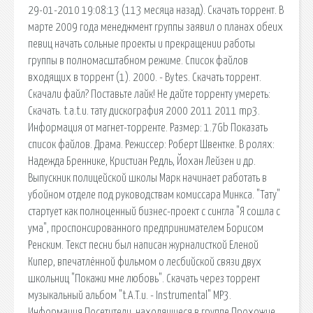
29-01-2010 19:08:13 (113 месяца назад). Скачать торрент. В
марте 2009 года менеджмент группы заявил о планах обеих
певиц начать сольные проекты и прекращении работы
группы в полномасштабном режиме. Список файлов
входящих в торрент (1). 2000. - Bytes. Скачать торрент.
Скачали файл? Поставьте лайк! Не дайте торренту умереть:
Скачать. t.a.t.u. тату дискография 2000 2011 2011 mp3.
Информация от магнет-торренте. Размер: 1.7Gb Показать
список файлов. Драма. Режиссер: Роберт Швентке. В ролях:
Надежда Бреннике, Кристиан Редль, Йохан Лейзен и др.
Выпускник полицейской школы Марк начинает работать в
убойном отделе под руководствам комиссара Минкса. "Тату"
стартует как полноценный бизнес-проект с сингла "Я сошла с
ума", проспонсированного предпринимателем Борисом
Ренским. Текст песни был написан журналисткой Еленой
Кипер, впечатлённой фильмом о лесбийской связи двух
школьниц "Покажи мне любовь". Скачать через торрент
музыкальный альбом "t.A.T.u. - Instrumental" MP3.
Информация Посетители, находящиеся в группе Прохожие ,