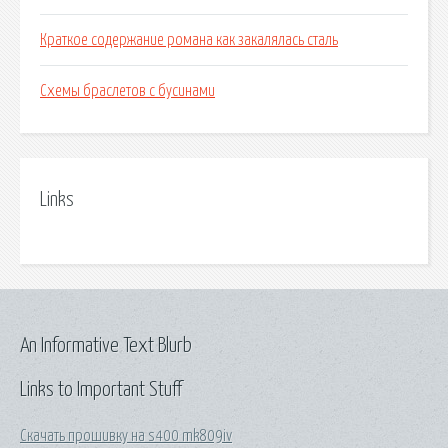
Краткое содержание романа как закалялась сталь
Схемы браслетов с бусинами
Links
An Informative Text Blurb
Links to Important Stuff
Скачать прошивку на s400 mk809iv