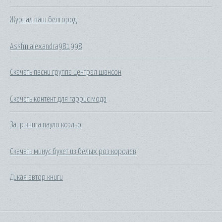
Журнал ваш белгород
Askfm alexandra981998
Скачать песни группа централ шансон
Скачать контент для гаррис мода
Заир книга пауло коэльо
Скачать минус букет из белых роз королев
Дикая автор книги