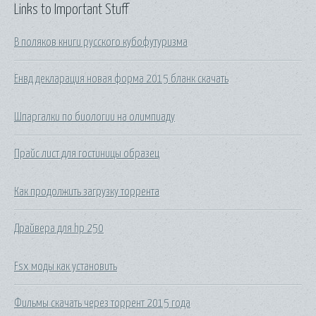
Links to Important Stuff
В поляков книги русского кубофутуризма
Енвд декларация новая форма 2015 бланк скачать
Шпаргалки по биологии на олимпиаду
Прайс лист для гостиницы образец
Как продолжить загрузку торрента
Драйвера для hp 250
Fsx моды как установить
Фильмы скачать через торрент 2015 года