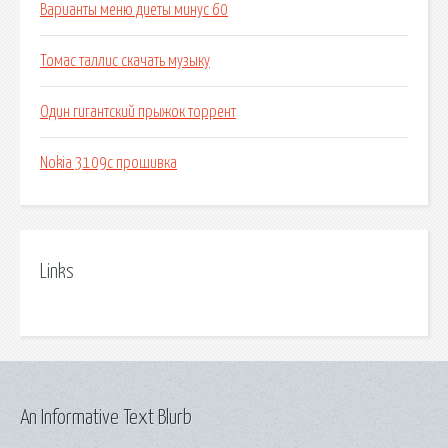
Варианты меню диеты минус 60
Томас таллис скачать музыку
Один гигантский прыжок торрент
Nokia 3109c прошивка
Links
An Informative Text Blurb