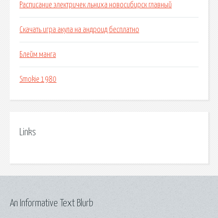
Расписание электричек льниха новосибирск главный
Скачать игра акула на андроид бесплатно
Блейм манга
Smokie 1980
Links
An Informative Text Blurb