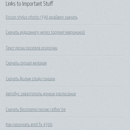
Links to Important Stuff
Epson stylus photo r390 драйвер скачать
Скачать аудиокнигу через торрент марининой
Текст песни посеяла огирочки
Скачать сериал великая
Скачать фильм спиди гонщик
Автобус севастополь донецк расписание
Скачать бесплатно песню rather be
Как разогнать amd fx 4300