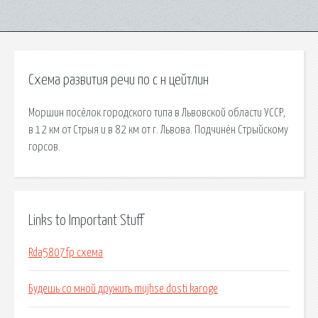
Схема развития речи по с н цейтлин
Моршин посёлок городского типа в Львовской области УССР,
в 12 км от Стрыя и в 82 км от г. Львова. Подчинён Стрыйскому
горсов.
Links to Important Stuff
Rda5807fp схема
Будешь со мной дружить mujhse dosti karoge