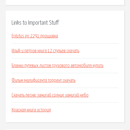
Links to Important Stuff
Eplutus ep 2291 прошивка
Ильф и петров книга 12 стульев скачать
Бланки путевых листов грузового автомобиля купить
Фильм малифисента торрент скачать
Скачать песню зажигай солнце зажигай небо
Красная книга история