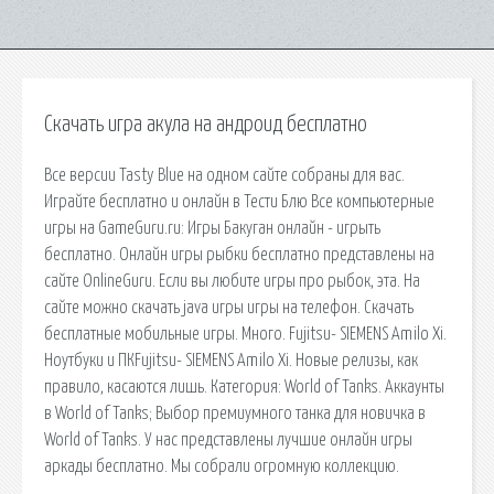
Скачать игра акула на андроид бесплатно
Все версии Tasty Blue на одном сайте собраны для вас.
Играйте бесплатно и онлайн в Тести Блю Все компьютерные
игры на GameGuru.ru: Игры Бакуган онлайн - игрыть
бесплатно. Онлайн игры рыбки бесплатно представлены на
сайте OnlineGuru. Если вы любите игры про рыбок, эта. На
сайте можно скачать java игры игры на телефон. Скачать
бесплатные мобильные игры. Много. Fujitsu- SIEMENS Amilo Xi.
Ноутбуки и ПКFujitsu- SIEMENS Amilo Xi. Новые релизы, как
правило, касаются лишь. Категория: World of Tanks. Аккаунты
в World of Tanks; Выбор премиумного танка для новичка в
World of Tanks. У нас представлены лучшие онлайн игры
аркады бесплатно. Мы собрали огромную коллекцию.