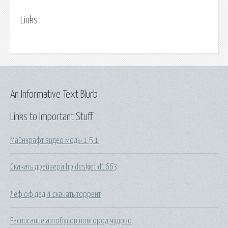
Links
An Informative Text Blurb
Links to Important Stuff
Майнкрафт видео моды 1 5 1
Скачать драйвера hp deskjet d1663
Леф оф дед 4 скачать торрент
Расписание автобусов новгород чудово