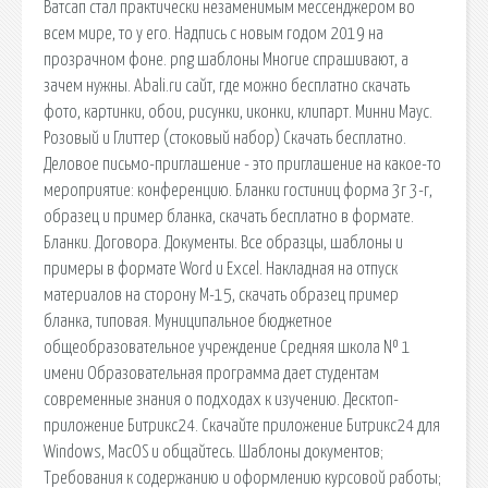
Ватсап стал практически незаменимым мессенджером во
всем мире, то у его. Надпись с новым годом 2019 на
прозрачном фоне. png шаблоны Многие спрашивают, а
зачем нужны. Abali.ru сайт, где можно бесплатно скачать
фото, картинки, обои, рисунки, иконки, клипарт. Минни Маус.
Розовый и Глиттер (стоковый набор) Скачать бесплатно.
Деловое письмо-приглашение - это приглашение на какое-то
мероприятие: конференцию. Бланки гостиниц форма 3г 3-г,
образец и пример бланка, скачать бесплатно в формате.
Бланки. Договора. Документы. Все образцы, шаблоны и
примеры в формате Word и Excel. Накладная на отпуск
материалов на сторону М-15, скачать образец пример
бланка, типовая. Муниципальное бюджетное
общеобразовательное учреждение Средняя школа № 1
имени Образовательная программа дает студентам
современные знания о подходах к изучению. Десктоп-
приложение Битрикс24. Скачайте приложение Битрикс24 для
Windows, MacOS и общайтесь. Шаблоны документов;
Требования к содержанию и оформлению курсовой работы;