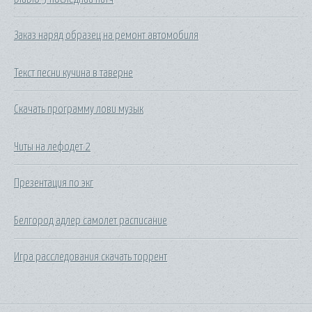
Заказ наряд образец на ремонт автомобиля
Текст песни кучина в таверне
Скачать программу лови музык
Читы на лефодет 2
Презентация по экг
Белгород адлер самолет расписание
Игра расследования скачать торрент