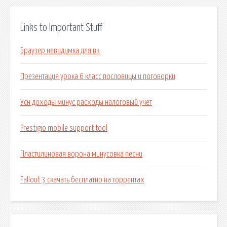
Links to Important Stuff
Браузер невидимка для вк
Презентация урока 6 класс пословицы и поговорки
Усн доходы минус расходы налоговый учет
Prestigio mobile support tool
Пластилиновая ворона минусовка песни
Fallout 3 скачать бесплатно на торрентах