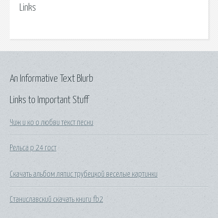
Links
An Informative Text Blurb
Links to Important Stuff
Чиж и ко о любви текст песни
Рельса р 24 гост
Скачать альбом ляпис трубецкой веселые картинки
Станиславский скачать книги fb2