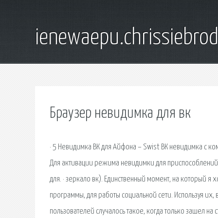
ienewaepu.chrissiebro
Браузер невидимка для вк
· 5 Невидимка ВК для Айфона – Swist ВК невидимка с к
Для активации режима невидимки для приспособлений на
для. · зеркало вк). Единственный момент, на который я
программы, для работы социальной сети. Используя их, 
пользователей случалось такое, когда только зашел на 