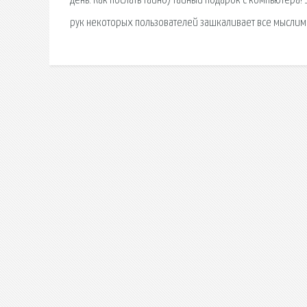
день. Как послать тайно) тайный подарок с компьютера!
рук некоторых пользователей зашкаливает все мыслим