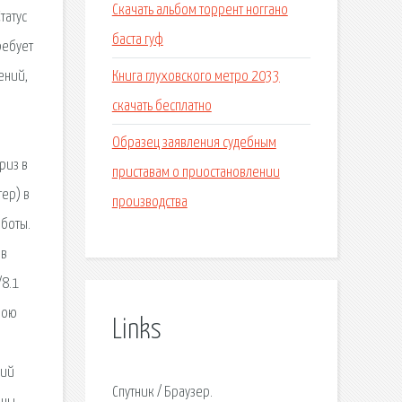
Скачать альбом торрент ноггано
татус
баста гуф
ребует
Книга глуховского метро 2033
ений,
скачать бесплатно
Образец заявления судебным
риз в
приставам о приостановлении
ер) в
производства
аботы.
 в
/8.1
мою
Links
ний
Спутник / Браузер.