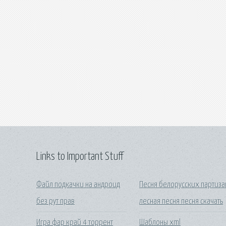
Links to Important Stuff
Файл подкачки на андроид
Песня белорусских партиза
без рут прав
лесная песня песня скачать
Игра фар край 4 торрент
Шаблоны xml