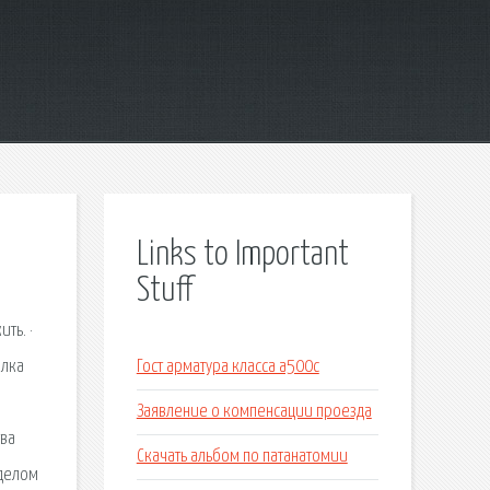
Links to Important
Stuff
ть. ·
ылка
Гост арматура класса а500с
Заявление о компенсации проезда
тва
Скачать альбом по патанатомии
 делом