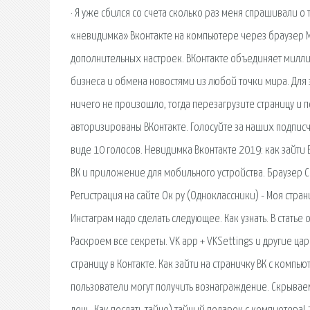
· Я уже сбился со счета сколько раз меня спрашивали о т
«невидимка» Вконтакте на компьютере через браузер Moz
дополнительных настроек. ВКонтакте объединяет милл
бизнеса и обмена новостями из любой точки мира. Для
ничего не произошло, тогда перезагрузите страницу и 
авторизированы ВКонтакте. Голосуйте за наших подписч
виде 10 голосов. Невидимка Вконтакте 2019: как зайти
ВК и приложение для мобильного устройства. Браузер С
Регистрация на сайте Ок ру (Одноклассники) - Моя стран
Инстаграм надо сделать следующее. Как узнать. В стать
Раскроем все секреты. VK app + VKSettings и другие ца
страницу в Контакте. Как зайти на страничку ВК с компь
пользователи могут получить вознаграждение. Скрываем