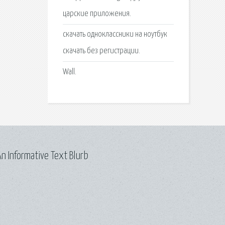
царские приложения.
скачать одноклассники на ноутбук
скачать без регистрации.
Wall.
n Informative Text Blurb