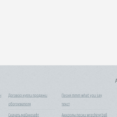
A
н
Договор купли продажи
Песня mmm what you say
обогревателя
текст
Скачать майнкрафт
Аккорды песни wrecking ball