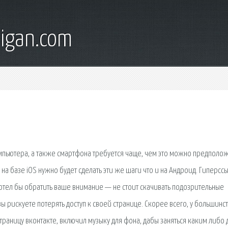
digan.com
омпьютера, а также смартфона требуется чаще, чем это можно предположи
 базе iOS нужно будет сделать эти же шаги что и на Андроид. Гиперсс
 хотел бы обратить ваше внимание — не стоит скачивать подозрительные
вы рискуете потерять доступ к своей странице. Скорее всего, у большинс
страницу вконтакте, включил музыку для фона, дабы заняться каким либо