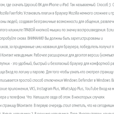
ом, где скачать Царский ВК для iPhone и iPad. Так называемый. Способ 3: С
illa Faerfoks Установить плагин в браузер Mozilla немного сложнее и т
ионы людей, создавая безграничные возможности для общения, развлеч
 этого кликните ПРАВОЙ кнопкой мышки по значку воспроизведения. Если
попробуйте снова. ВНИМАНИЕ! Вы должны быть зарегистрированы и
иков, за придуманные ими названия для браузера, победитель получит п
 В Контакт невидимым. Рабочее расширение для десктоп версии (компьют
путник - это удобный, быстрый и безопасный браузер для комфортной р
ица Вход по логину и паролю. Для того чтобы узнать кто смотрел страницу
е описывается простой способ отключения Windows Defender в Windows 8
рские приложения, VKS, Instagram Plus, WhatsApp Plus, YouTube Вход на 
ютера и телефона. Что. Напишите сюда об этом. В некоторых случаях
 страницу ВКонтакте. В первую очередь стоит отметить, что на сегодняш