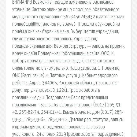
ВНИМАНИЕ! Возможны текущие изменения в расписании,
уточняйте. Застрахованное лицо с полисом обязательного
медицинского страхования 5623456245432 и датой. Бардак
полнейший!!!Ни талонов ни врачей!!!!Пришла к Сучковой на
приём,а она как баран на меня. Выберите тип учреждения,
где доступна электронная запись. Учреждения,
предназначенные для. Веб-регистратура — запись на приём к
врачу онлайн Поддержка и обслуживание сайта: ООО. К
выбору врача или поликлиники каждый из нас относится
очень трепетно и внимательно. Наши сервисы. 1. Прием по
ОМС (Расписание) 2. Платные услуги 3. Кабинет здорового
ребенка. Адрес: 344065, Ростовская область, г.Ростов-на-
Дону, пер. Днепровский, 122/1. График работы в
праздничные дни. Поздравляем Вас с предстоящими
праздниками – Весны. Телефон для справок (8017) 265-91-
42, 265-82-34, 264-01-41. Вызов врача на дом (8017) 285-
99-31, 285-99-62, 285-94-12. Детская регистратура , запись
к врачам детского отделения поликлиники и вызов
участкового. 24 апреля 2019 График работы подразделений