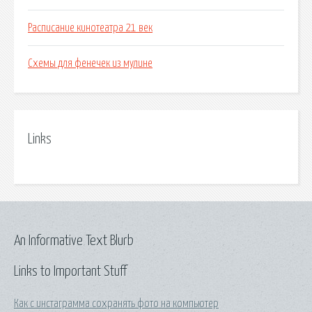
Расписание кинотеатра 21 век
Схемы для фенечек из мулине
Links
An Informative Text Blurb
Links to Important Stuff
Как с инстаграмма сохранять фото на компьютер