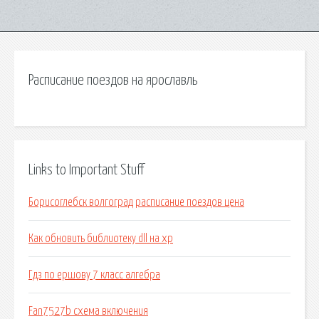
Расписание поездов на ярославль
Links to Important Stuff
Борисоглебск волгоград расписание поездов цена
Как обновить библиотеку dll на xp
Гдз по ершову 7 класс алгебра
Fan7527b схема включения