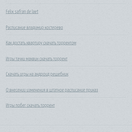
Felix safran de laet
Расписание владимир костерево
Как достать квартиру скачать торрентом
Игры тачки маквин скачать торрент
Скачать игры на андроид решебник
О внесении изменения в штатное расписание приказ
Игры побег скачать торрент