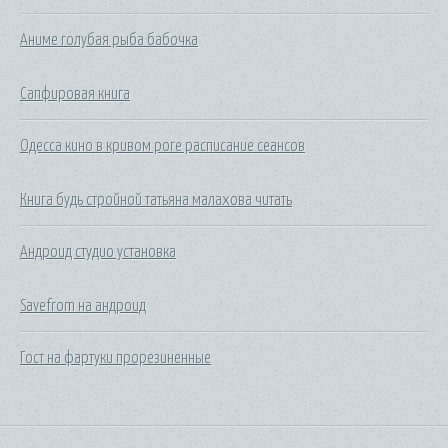
Аниме голубая рыба бабочка
Сапфировая книга
Одесса кино в кривом роге расписание сеансов
Книга будь стройной татьяна малахова читать
Андроид студио установка
Savefrom на андроид
Гост на фартуки прорезиненные