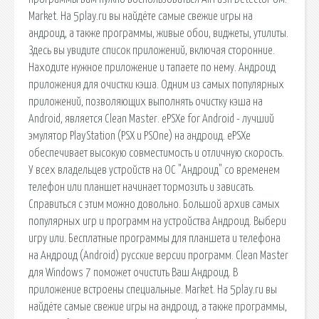
Market. На 5play.ru вы найдёте самые свежие игры на
андроид, а также программы, живые обои, виджеты, утилиты.
Здесь вы увидите список приложений, включая сторонние.
Находите нужное приложение и тапаете по нему. Андроид
приложения для очистки кэша. Одним из самых популярных
приложений, позволяющих выполнять очистку кэша на
Android, является Clean Master. ePSXe for Android - лучший
эмулятор PlayStation (PSX и PSOne) на андроид. ePSXe
обеспечивает высокую совместимость и отличную скорость.
У всех владельцев устройств на ОС "Андроид" со временем
телефон или планшет начинает тормозить и зависать.
Справиться с этим можно довольно. Большой архив самых
популярных игр и программ на устройства Андроид. Выбери
игру или. Бесплатные программы для планшета и телефона
на Андроид (Android) русские версии программ. Clean Master
для Windows 7 поможет очистить Ваш Андроид. В
приложение встроены специальные. Market. На 5play.ru вы
найдёте самые свежие игры на андроид, а также программы,