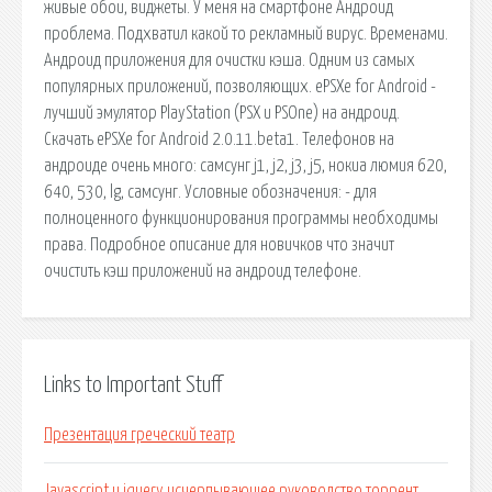
живые обои, виджеты. У меня на смартфоне Андроид
проблема. Подхватил какой то рекламный вирус. Временами.
Андроид приложения для очистки кэша. Одним из самых
популярных приложений, позволяющих. ePSXe for Android -
лучший эмулятор PlayStation (PSX и PSOne) на андроид.
Скачать ePSXe for Android 2.0.11.beta1. Телефонов на
андроиде очень много: самсунг j1, j2, j3, j5, нокиа люмия 620,
640, 530, lg, самсунг. Условные обозначения: - для
полноценного функционирования программы необходимы
права. Подробное описание для новичков что значит
очистить кэш приложений на андроид телефоне.
Links to Important Stuff
Презентация греческий театр
Javascript и jquery исчерпывающее руководство торрент