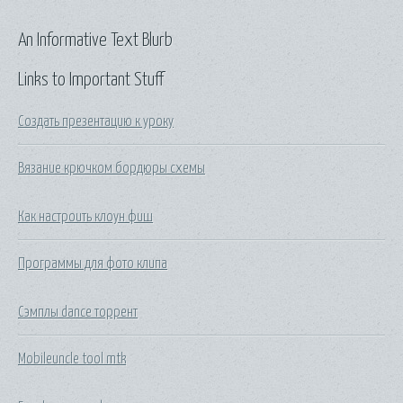
An Informative Text Blurb
Links to Important Stuff
Создать презентацию к уроку
Вязание крючком бордюры схемы
Как настроить клоун фиш
Программы для фото клипа
Сэмплы dance торрент
Mobileuncle tool mtk