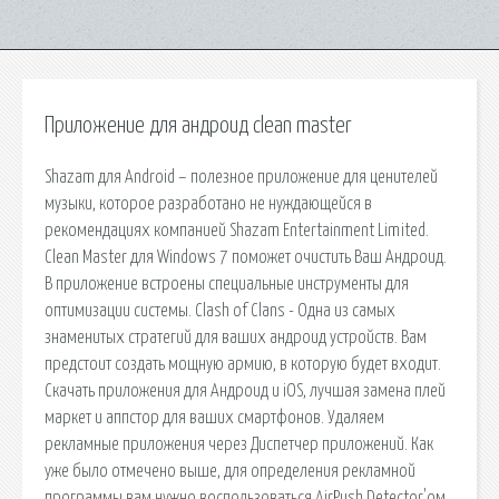
Приложение для андроид clean master
Shazam для Android – полезное приложение для ценителей
музыки, которое разработано не нуждающейся в
рекомендациях компанией Shazam Entertainment Limited.
Clean Master для Windows 7 поможет очистить Ваш Андроид.
В приложение встроены специальные инструменты для
оптимизации системы. Clash of Clans - Одна из самых
знаменитых стратегий для ваших андроид устройств. Вам
предстоит создать мощную армию, в которую будет входит.
Скачать приложения для Андроид и iOS, лучшая замена плей
маркет и аппстор для ваших смартфонов. Удаляем
рекламные приложения через Диспетчер приложений. Как
уже было отмечено выше, для определения рекламной
программы вам нужно воспользоваться AirPush Detector'ом.