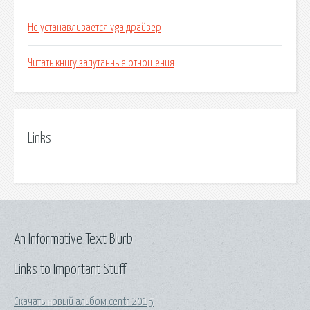
Не устанавливается vga драйвер
Читать книгу запутанные отношения
Links
An Informative Text Blurb
Links to Important Stuff
Скачать новый альбом centr 2015