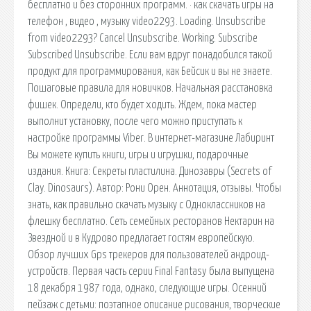
бесплатно и без сторонних программ. · как скачать игры на
телефон , видео , музыку video2293. Loading. Unsubscribe
from video2293? Cancel Unsubscribe. Working. Subscribe
Subscribed Unsubscribe. Если вам вдруг понадобился такой
продукт для программирования, как Бейсик и вы не знаете.
Пошаговые правила для новичков. Начальная расстановка
фишек. Определи, кто будет ходить. Ждем, пока мастер
выполнит установку, после чего можно приступать к
настройке программы Viber. В интернет-магазине Лабиринт
Вы можете купить книги, игры и игрушки, подарочные
издания. Книга: Секреты пластилина. Динозавры (Secrets of
Clay. Dinosaurs). Автор: Рони Орен. Аннотация, отзывы. Чтобы
знать, как правильно скачать музыку с Одноклассников на
флешку бесплатно. Сеть семейных ресторанов Нектарин на
Звездной и в Кудрово предлагает гостям европейскую.
Обзор лучших Gps трекеров для пользователей андроид-
устройств. Первая часть серии Final Fantasy была выпущена
18 декабря 1987 года, однако, следующие игры. Осенний
пейзаж с детьми: поэтапное описание рисования, творческие