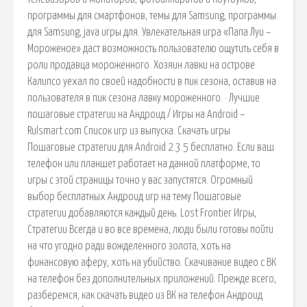
программы для смартфонов, темы для Samsung, программы
для Samsung, java игры для. Увлекательная игра «Папа Луи –
Мороженое» даст возможность пользователю ощутить себя в
роли продавца мороженного. Хозяин лавки на острове
Калипсо уехал по своей надобности в пик сезона, оставив на
пользователя в пик сезона лавку мороженного. · Лучшие
пошаговые стратегии на Андроид / Игры на Android –
Rulsmart.com Список игр из выпуска. Скачать игры
Пошаговые стратегии для Android 2.3.5 бесплатно. Если ваш
телефон или планшет работает на данной платформе, то
игры с этой страницы точно у вас запустятся. Огромный
выбор бесплатных Андроид игр на тему Пошаговые
стратегии добавляются каждый день. Lost Frontier Игры,
Стратегии Всегда и во все времена, люди были готовы пойти
на что угодно ради вожделенного золота, хоть на
финансовую аферу, хоть на убийство. Скачивание видео с ВК
на телефон без дополнительных приложений. Прежде всего,
разберемся, как скачать видео из ВК на телефон Андроид