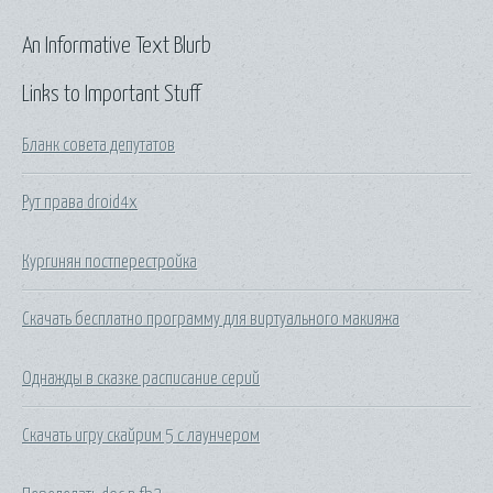
An Informative Text Blurb
Links to Important Stuff
Бланк совета депутатов
Рут права droid4x
Кургинян постперестройка
Скачать бесплатно программу для виртуального макияжа
Однажды в сказке расписание серий
Скачать игру скайрим 5 с лаунчером