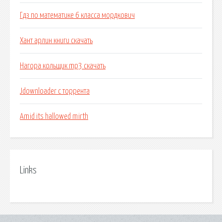
Гдз по математике 6 класса мордкович
Хант арлин книги скачать
Нагора кольщик mp3 скачать
Jdownloader с торрента
Amid its hallowed mirth
Links