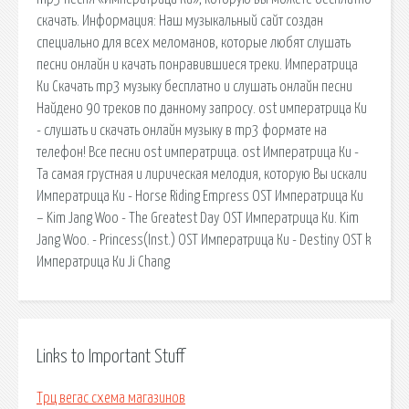
скачать. Информация: Наш музыкальный сайт создан
специально для всех меломанов, которые любят слушать
песни онлайн и качать понравившиеся треки. Императрица
Ки Скачать mp3 музыку бесплатно и слушать онлайн песни
Найдено 90 треков по данному запросу. ost императрица Ки
- слушать и скачать онлайн музыку в mp3 формате на
телефон! Все песни ost императрица. ost Императрица Ки -
Та самая грустная и лирическая мелодия, которую Вы искали
Императрица Ки - Horse Riding Empress OST Императрица Ки
– Kim Jang Woo - The Greatest Day OST Императрица Ки. Kim
Jang Woo. - Princess(Inst.) OST Императрица Ки - Destiny OST k
Императрица Ки Ji Chang
Links to Important Stuff
Трц вегас схема магазинов