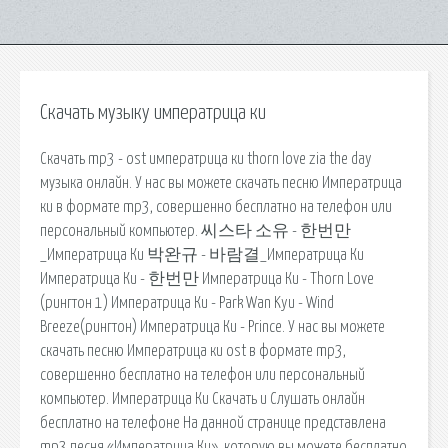
Скачать музыку императрица ки
Скачать mp3 - ost императрица ки thorn love zia the day
музыка онлайн. У нас вы можете скачать песню Императрица
ки в формате mp3, совершенно бесплатно на телефон или
персональный компьютер. 씨스타 소유 - 한번만
_Императрица Ки 박완규 - 바람결_Императрица Ки
Императрица Ки - 한번만 Императрица Ки - Thorn Love
(рингтон 1) Императрица Ки - Park Wan Kyu - Wind
Breeze(рингтон) Императрица Ки - Prince. У нас вы можете
скачать песню Императрица ки ost в формате mp3,
совершенно бесплатно на телефон или персональный
компьютер. Императрица Ки Скачать и Слушать онлайн
бесплатно на телефоне На данной странице представлена
mp3 песня «Императрица Ки», которую вы можете бесплатно