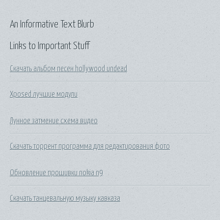
An Informative Text Blurb
Links to Important Stuff
Скачать альбом песен hollywood undead
Xposed лучшие модули
Лунное затмение схема видео
Скачать торрент программа для редактирования фото
Обновление прошивки nokia n9
Скачать танцевальную музыку кавказа