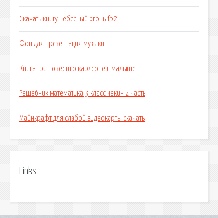
Скачать книгу небесный огонь fb2
Фон для презентация музыки
Книга три повести о карлсоне и малыше
Решебник математика 3 класс чекин 2 часть
Майнкрафт для слабой видеокарты скачать
Links