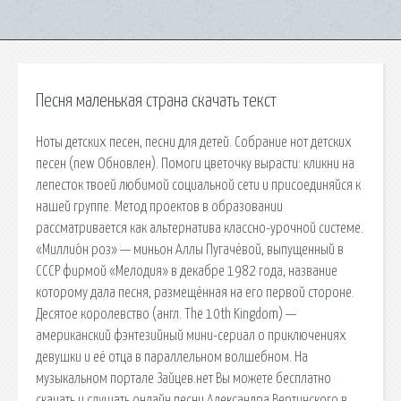
Песня маленькая страна скачать текст
Ноты детских песен, песни для детей. Собрание нот детских
песен (new Обновлен). Помоги цветочку вырасти: кликни на
лепесток твоей любимой социальной сети и присоединяйся к
нашей группе. Метод проектов в образовании
рассматривается как альтернатива классно-урочной системе.
«Миллио́н роз» — миньон Аллы Пугачёвой, выпущенный в
СССР фирмой «Мелодия» в декабре 1982 года, название
которому дала песня, размещённая на его первой стороне.
Десятое королевство (англ. The 10th Kingdom) —
американский фэнтезийный мини-сериал о приключениях
девушки и её отца в параллельном волшебном. На
музыкальном портале Зайцев.нет Вы можете бесплатно
скачать и слушать онлайн песни Александра Вертинского в