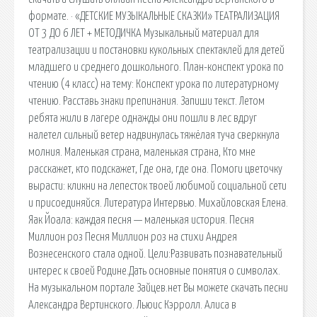
формате. · «ДЕТСКИЕ МУЗЫКАЛЬНЫЕ СКАЗКИ» ТЕАТРАЛИЗАЦИЯ
ОТ 3 ДО 6 ЛЕТ + МЕТОДИЧКА Музыкальный материал для
театрализации и постановки кукольных спектаклей для детей
младшего и среднего дошкольного. План-конспект урока по
чтению (4 класс) на тему: Конспект урока по литературному
чтению. Расставь знаки препинания. Запиши текст. Летом
ребята жили в лагере однажды они пошли в лес вдруг
налетел сильный ветер надвинулась тяжёлая туча сверкнула
молния. Маленькая страна, маленькая страна, Кто мне
расскажет, кто подскажет, Где она, где она. Помоги цветочку
вырасти: кликни на лепесток твоей любимой социальной сети
и присоединяйся. Литература Интервью. Михайловская Елена.
Яак Йоала: каждая песня — маленькая история. Песня
Миллион роз Песня Миллион роз на стихи Андрея
Вознесенского стала одной. Цели:Развивать познавательный
интерес к своей Родине.Дать основные понятия о символах.
На музыкальном портале Зайцев.нет Вы можете скачать песни
Александра Вертинского. Льюис Кэрролл. Алиса в