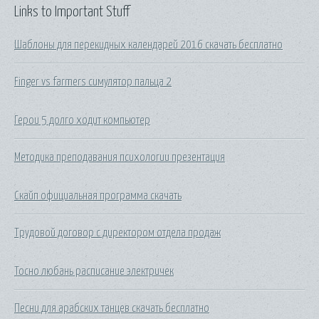
Links to Important Stuff
Шаблоны для перекидных календарей 2016 скачать бесплатно
Finger vs farmers симулятор пальца 2
Герои 5 долго ходит компьютер
Методика преподавания психологии презентация
Скайп официальная программа скачать
Трудовой договор с директором отдела продаж
Тосно любань расписание электричек
Песни для арабских танцев скачать бесплатно