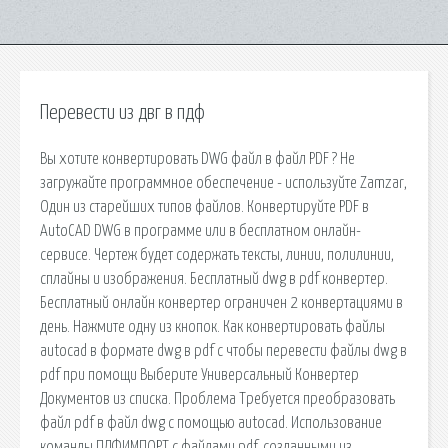
Перевести из двг в пдф
Вы хотите конвертировать DWG файл в файл PDF ? Не
загружайте программное обеспечение - используйте Zamzar,
Один из старейших типов файлов. Конвертируйте PDF в
AutoCAD DWG в программе или в бесплатном онлайн-
сервисе. Чертеж будет содержать тексты, линии, полилинии,
сплайны и изображения. Бесплатный dwg в pdf конвертер.
Бесплатный онлайн конвертер ограничен 2 конвертациями в
день. Нажмите одну из кнопок. Как конвертировать файлы
autocad в формате dwg в pdf с чтобы перевести файлы dwg в
pdf при помощи Выберите Универсальный Конвертер
Документов из списка. Проблема Требуется преобразовать
файл pdf в файл dwg с помощью autocad. Использование
команды ПДФИМПОРТ с файлами pdf, созданными из