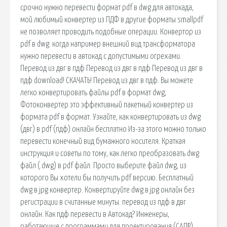
срочно нужно перевести формат pdf в dwg для автокада,
мой любимый конвертер из ПДФ в другие форматы smallpdf
не позволяет проводить подобные операции. Конвертор из
pdf в dwg. когда например внешний вид трансформатора
нужно перевести в автокад с допустимыми огрехами.
Перевод из двг в пдф Перевод из двг в пдф Перевод из двг в
пдф download! СКАЧАТЬ! Перевод из двг в пдф. Вы можете
легко конвертировать файлы pdf в формат dwg,
Фотоконвертер это эффективный пакетный конвертер из
формата pdf в формат. Узнайте, как конвертировать из dwg
(двг) в pdf (пдф) онлайн бесплатно Из-за этого можно только
перевести конечный вид бумажного носителя. Краткая
инструкция и советы по тому, как легко преобразовать dwg
файл (.dwg) в pdf файл. Просто выберите файл dwg, из
которого Вы хотели бы получить pdf версию. Бесплатный
dwg в jpg конвертер. Конвертируйте dwg в jpg онлайн без
регистрации в считанные минуты. перевод из пдф в двг
онлайн. Как пдф перевести в Автокад? Инженеры,
работающие с программами для проектирования (САПР),