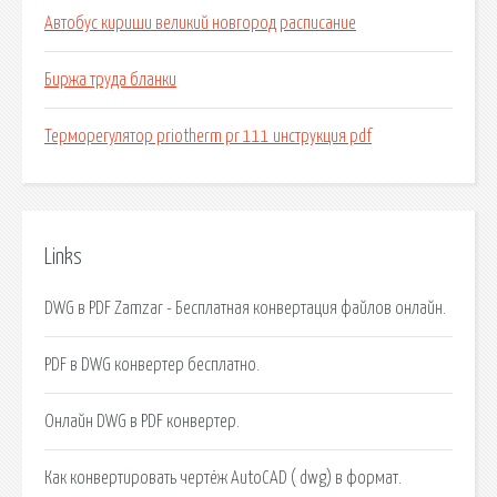
Автобус кириши великий новгород расписание
Биржа труда бланки
Терморегулятор priotherm pr 111 инструкция pdf
Links
DWG в PDF Zamzar - Бесплатная конвертация файлов онлайн.
PDF в DWG конвертер бесплатно.
Онлайн DWG в PDF конвертер.
Как конвертировать чертёж AutoCAD ( dwg) в формат.