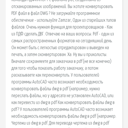
отсканированных изображений. Вы хотите конвертировать
PDF файл в файл DWG ? Не загружайте программное
обеспечение - используйте Zamzar, Один из старейших типов
файлов. Очень нужная функция для проектировщиков - Как
из ПДФ сделать ДВГ. Отвечаю на ваши вопросы. Pdf - один из
самых распространенных форматов на сегодняшний день.
Он может быть с легкостью отредактирован и выведен на
печать, а затем сконвертирован. Ха. Ну вы и приколисты.
Вначале сохраняеете для заказчика в pdf(не все конечно)
для того чтобы показать работу заказчику, а потом
расказываете как переконвертить. У пользователей
программы AutoCAD часто возникает необходимость
конвертировать файлы dwg в pdf (например, нужно
переслать файлы, но у адресата не установлен AutoCAD, или.
как перевести из dwg в pdf Как конвертировать файлы dwg в
pdf? У пользователей программы AutoCAD часто возникает
необходимость конвертировать файлы dwg в pdf (например.
Чертежи из dwg в pdf. Для перевода чертежа из dwg в pdf