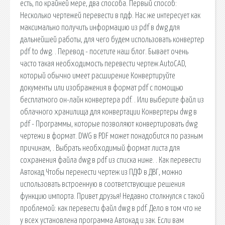
есть, по крайней мере, два способа. Первый способ:
Несколько чертежей перевести в пдф. Нас же интересует как
максимально получить информацию из pdf в dwg для
дальнейшей работы, для чего будем использовать конвертер
pdf to dwg. . Перевод - посетите наш блог. Бывает очень
часто такая необходимость перевести чертеж AutoCAD,
который обычно имеет расширение Конвертируйте
документы или изображения в формат pdf с помощью
бесплатного он-лайн конвертера pdf. . Или выберите файл из
облачного хранилища для конвертации Конвертеры dwg в
pdf - Программы, которые позволяют конвертировать dwg
чертежи в формат. DWG в PDF может понадобится по разным
причинам, . Выбрать необходимый формат листа для
сохранения файла dwg в pdf из списка ниже. . Как перевести
Автокад Чтобы перенести чертеж из ПДФ в ДВГ, можно
использовать встроенную в соответствующие решения
функцию импорта. Привет друзья! Недавно столкнулся с такой
проблемой: как перевести файл dwg в pdf. Дело в том что не
у всех установлена программа Автокад и зак. Если вам