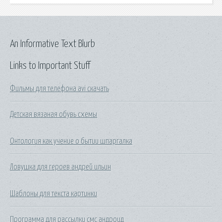
An Informative Text Blurb
Links to Important Stuff
Фильмы для телефона avi скачать
Детская вязаная обувь схемы
Онтология как учение о бытии шпаргалка
Ловушка для героев андрей ильин
Шаблоны для текста картинки
Программа для рассылки смс андроид