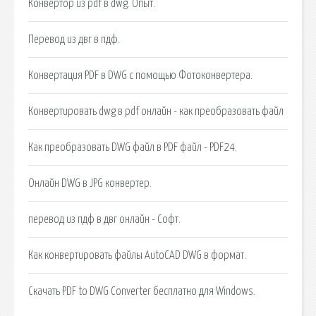
Конвертор из pdf в dwg. Опыт.
Перевод из двг в пдф.
Конвертация PDF в DWG с помощью Фотоконвертера.
Конвертировать dwg в pdf онлайн - как преобразовать файл
Как преобразовать DWG файл в PDF файл - PDF24.
Онлайн DWG в JPG конвертер.
перевод из пдф в двг онлайн - Софт.
Как конвертировать файлы AutoCAD DWG в формат.
Скачать PDF to DWG Converter бесплатно для Windows.