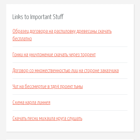
Links to Important Stuff
Образец договора на распиловку древесины скачать
бесплатно
Гонки на уничтожение скачать через торрент
Договор со множественностью лиц на стороне заказчика
Чит на бессмертие в тдп4 проект тьмы
Схема карла линнея
Скачать песни михаила круга слушать