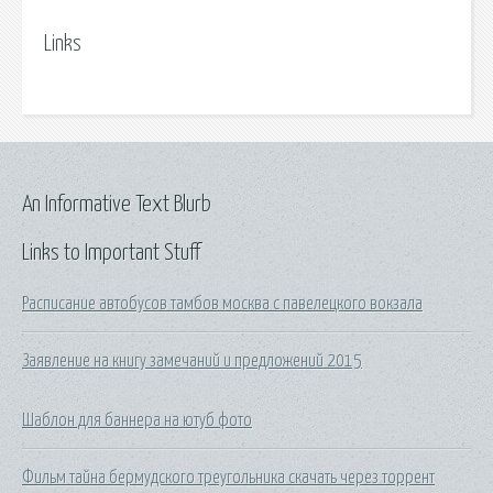
Links
An Informative Text Blurb
Links to Important Stuff
Расписание автобусов тамбов москва с павелецкого вокзала
Заявление на книгу замечаний и предложений 2015
Шаблон для баннера на ютуб фото
Фильм тайна бермудского треугольника скачать через торрент