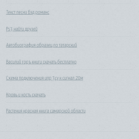
Текст песни бэд романс
Ps3 найти друзей
Автобиография образец по татарский
Василий горъ книги скачать бесплатно
Схема подключения ипр 3су к сигнал 20м
Кровь и кость скачать
Растения красная книга самарской области