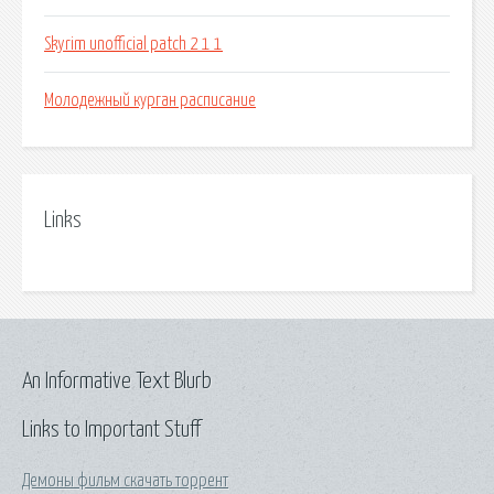
Skyrim unofficial patch 2 1 1
Молодежный курган расписание
Links
An Informative Text Blurb
Links to Important Stuff
Демоны фильм скачать торрент