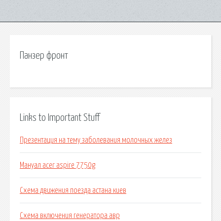
Панзер фронт
Links to Important Stuff
Презентация на тему заболевания молочных желез
Мануал acer aspire 7750g
Схема движения поезда астана киев
Схема включения генератора авр