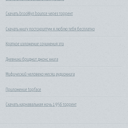
Скачать brooklyn bounce через торрент
Скачать книгу постскриптум я люблю тебя бесплатно
Краткое изложение сочинения это
Дневники бриджит джонс книга
Мифический человеко месяц аудиокнига
Приложение topface
Скачать карнавальная ночь 1956 торрент