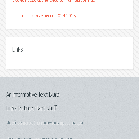
Схема предохранителей санг енг актион нью
Скачать веселые песни 2014 2015
Links
An Informative Text Blurb
Links to Important Stuff
Моей семьи война коснулась презентация
Плита дорожная схема армирования