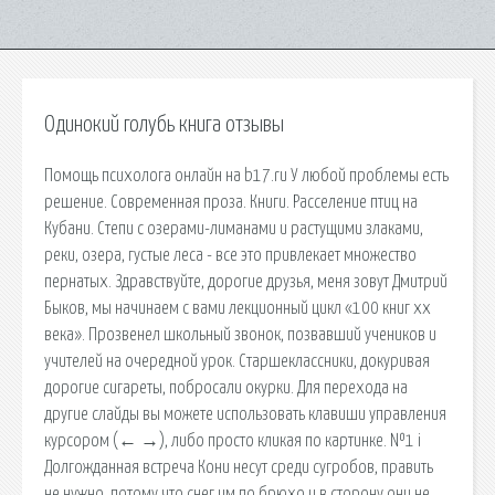
Одинокий голубь книга отзывы
Помощь психолога онлайн на b17.ru У любой проблемы есть
решение. Современная проза. Книги. Расселение птиц на
Кубани. Степи с озерами-лиманами и растущими злаками,
реки, озера, густые леса - все это привлекает множество
пернатых. Здравствуйте, дорогие друзья, меня зовут Дмитрий
Быков, мы начинаем с вами лекционный цикл «100 книг xx
века». Прозвенел школьный звонок, позвавший учеников и
учителей на очередной урок. Старшеклассники, докуривая
дорогие сигареты, побросали окурки. Для перехода на
другие слайды вы можете использовать клавиши управления
курсором (← →), либо просто кликая по картинке. №1 i
Долгожданная встреча Кони несут среди сугробов, править
не нужно, потому что снег им по брюхо и в сторону они не