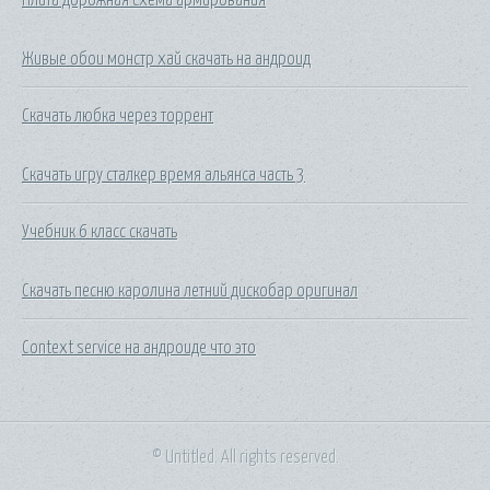
Живые обои монстр хай скачать на андроид
Скачать любка через торрент
Скачать игру сталкер время альянса часть 3
Учебник 6 класс скачать
Скачать песню каролина летний дискобар оригинал
Context service на андроиде что это
© Untitled. All rights reserved.