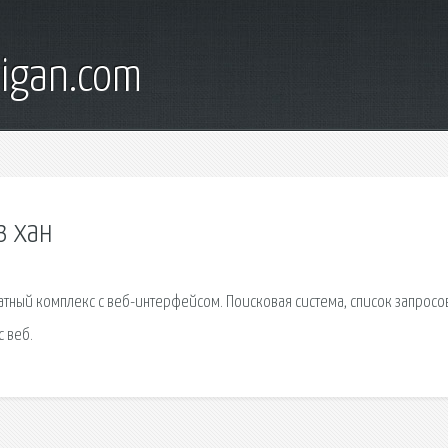
digan.com
з хан
тный комплекс с веб-интерфейсом. Поисковая сиcтема, список запросо
 веб.