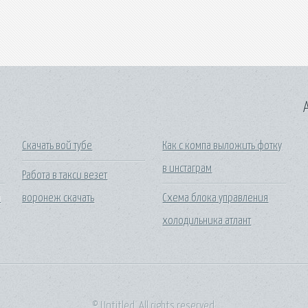
A
Скачать вой тубе
Как с компа выложить фотку
в инстаграм
Работа в такси везет
м
воронеж скачать
Схема блока управления
холодильника атлант
© Untitled. All rights reserved.