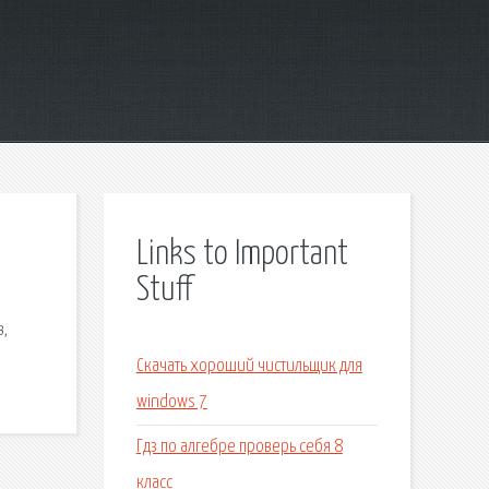
Links to Important
Stuff
в,
Скачать хороший чистильщик для
windows 7
Гдз по алгебре проверь себя 8
класс