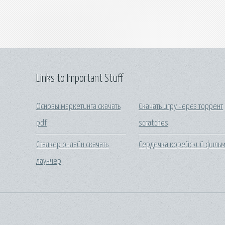
Links to Important Stuff
Основы маркетинга скачать
Скачать игру через торрент
pdf
scratches
Сталкер онлайн скачать
Сердечка корейский филь
лаунчер