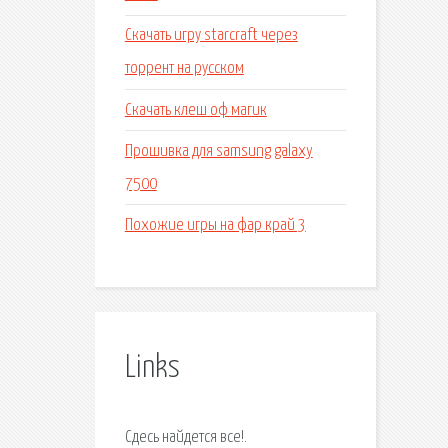
Скачать игру starcraft через
торрент на русском
Скачать клеш оф магик
Прошивка для samsung galaxy
7500
Похожие игры на фар край 3
Links
Сдесь найдется все!.