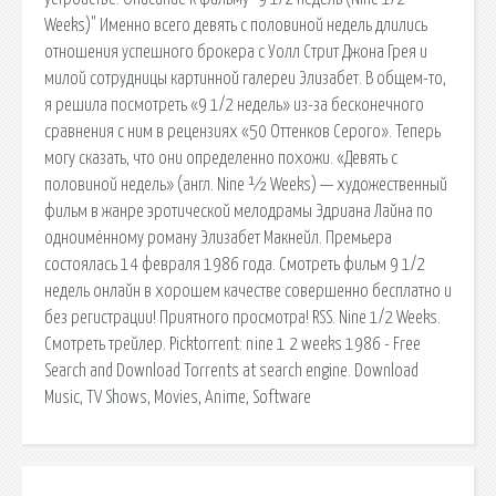
Weeks)" Именно всего девять с половиной недель длились
отношения успешного брокера с Уолл Стрит Джона Грея и
милой сотрудницы картинной галереи Элизабет. В общем-то,
я решила посмотреть «9 1/2 недель» из-за бесконечного
сравнения с ним в рецензиях «50 Оттенков Серого». Теперь
могу сказать, что они определенно похожи. «Девять с
половиной недель» (англ. Nine ½ Weeks) — художественный
фильм в жанре эротической мелодрамы Эдриана Лайна по
одноимённому роману Элизабет Макнейл. Премьера
состоялась 14 февраля 1986 года. Смотреть фильм 9 1/2
недель онлайн в хорошем качестве совершенно бесплатно и
без регистрации! Приятного просмотра! RSS. Nine 1/2 Weeks.
Смотреть трейлер. Picktorrent: nine 1 2 weeks 1986 - Free
Search and Download Torrents at search engine. Download
Music, TV Shows, Movies, Anime, Software