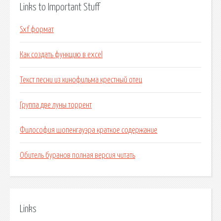
Links to Important Stuff
Sxf формат
Как создать функцию в excel
Текст песни из кинофильма крестный отец
Группа две луны торрент
Философия шопенгауэра краткое содержание
Обитель буранов полная версия читать
Links