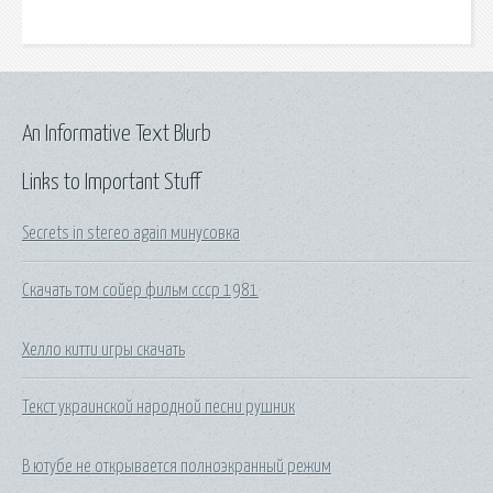
An Informative Text Blurb
Links to Important Stuff
Secrets in stereo again минусовка
Скачать том сойер фильм ссср 1981
Хелло китти игры скачать
Текст украинской народной песни рушник
В ютубе не открывается полноэкранный режим