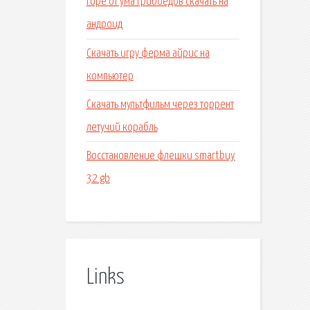
Горе от ума грибоедов скачать на
андроид
Скачать игру ферма айрис на
компьютер
Скачать мультфильм через торрент
летучий корабль
Восстановление флешки smartbuy
32 gb
Links