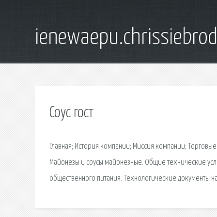
ienewaepu.chrissiebro
Соус гост
Главная; История компании; Миссия компании; Торговые
Майонезы и соусы майонезные. Общие технические усло
общественного питания. Технологические документы н