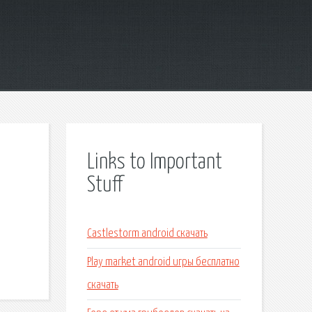
Links to Important
Stuff
Castlestorm android скачать
Play market android игры бесплатно
скачать