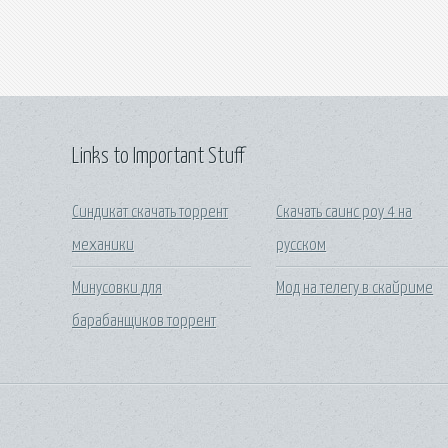
Links to Important Stuff
Синдикат скачать торрент
Скачать саинс роу 4 на
механики
русском
Минусовки для
Мод на телегу в скайриме
барабанщиков торрент