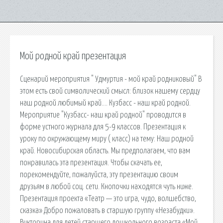
Мой родной край презентация
Сценарий мероприятия " Удмуртия - мой край родниковый" В
этом есть свой символический смысл: близок нашему сердцу
наш родной любимый край…. Кузбасс - наш край родной.
Мероприятие "Кузбасс- наш край родной" проводится в
форме устного журнала для 5-9 классов. Презентация к
уроку по окружающему миру ( класс) на тему: Наш родной
край. Новосибирская область. Мы предполагаем, что вам
понравилась эта презентация. Чтобы скачать ее,
порекомендуйте, пожалуйста, эту презентацию своим
друзьям в любой соц. сети. Кнопочки находятся чуть ниже.
Презентация проекта «Театр — это игра, чудо, волшебство,
сказка» Добро пожаловать в старшую группу «Незабудки».
Викторина для детей старшего дошкольного возраста «Мой