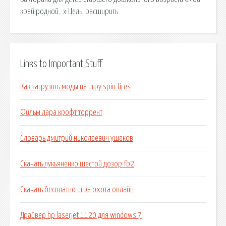
край родной…» Цель: расширить.
Links to Important Stuff
Как загрузить моды на игру spin tires
Фильм лара крофт торрент
Словарь дмитрий николаевич ушаков
Скачать лукьяненко шестой дозор fb2
Скачать бесплатно игра охота онлайн
Драйвер hp laserjet 1120 для windows 7