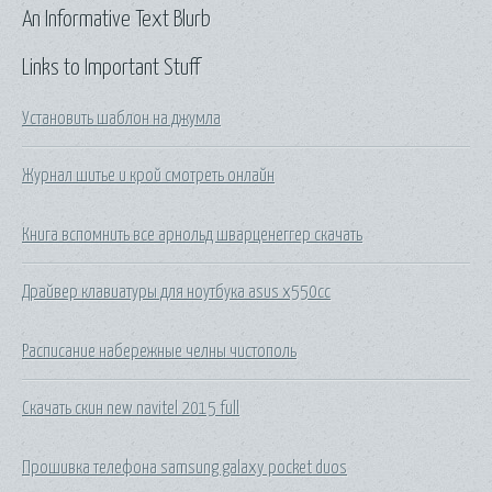
An Informative Text Blurb
Links to Important Stuff
Установить шаблон на джумла
Журнал шитье и крой смотреть онлайн
Книга вспомнить все арнольд шварценеггер скачать
Драйвер клавиатуры для ноутбука asus x550cc
Расписание набережные челны чистополь
Скачать скин new navitel 2015 full
Прошивка телефона samsung galaxy pocket duos