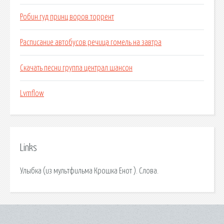
Робин гуд принц воров торрент
Расписание автобусов речица гомель на завтра
Скачать песни группа централ шансон
Lvmflow
Links
Улыбка (из мультфильма Крошка Енот ). Слова.