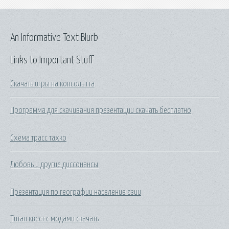
An Informative Text Blurb
Links to Important Stuff
Скачать игры на консоль гта
Программа для скачивания презентации скачать бесплатно
Схема трасс тахко
Любовь и другие диссонансы
Презентация по географии население азии
Титан квест с модами скачать