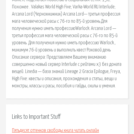
Похожее . Valakas World High Five; Varka-World.RU Interlude;
Arcana Lord (Чернокнижник) Arcana Lord— третья профессия
мага человеческой расы с 76-го по 85-й уровень.Для
получения нужно иметь профессиюWarlock. Arcana Lord —
третья профессия мага человеческой расы с 76-го по 85-й
уровень. Для получения нужно иметь профессию Warlock ,
минимум 76-й уровень и выполнить квест Роковой день
Описание сервера: Представляем Вашему вниманию
совершенно новый сервер Interlude с рейтами x3 без доната
вещей. Linedia — база знаний Lineage 2 Gracia Epilogue, Freya,
High Five: квесты и описания, прохождения и статьи, вещи и
монстры, классы и расы, пособия и гайды, скилы и умения.
Links to Important Stuff
Пятьдесят оттенков свободы книга читать онлайн