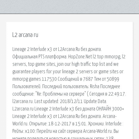
L2 arcana ru
Lineage 2 Interlude x3 от L2Arcana.Ru без доната.
Официальная PTS платформа. HopZone.Net l2 top mmorpg, l2
servers, top game sites, join our high traffic top list and we
guarantee players for your lineage 2 servers or game sites or
mmorpg games 117530 Сообщений в 7687 Тем от 50899
Пользователей. Последний пользователь: Risha Последнее
сообщение: "Re: Проблемы на сервере" ( Сегодня в 22:49:17.
l2arcana.ru. Last updated: 2018/12/11 Update Data.
L2arcana.ru Lineage 2 Interlude x3 без доната ОНЛАЙН 3000+
Lineage 2 Interlude x3 от L2Arcana.Ru без доната. Arcana-
World.ru. Открытие: 18-12-2017 в 15:01. Хроники: Interlude:
Рейты: x100: Перейти на сайт сервера Arcana-World.ru. Вы
можете поделиться новостью в социальных сетях: 138;