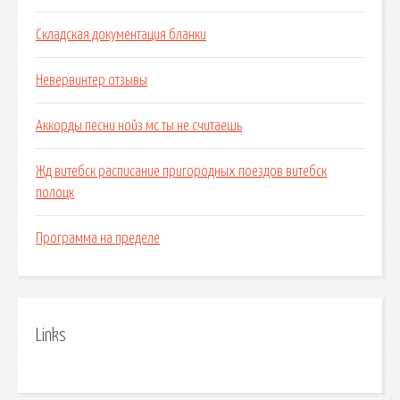
Складская документация бланки
Невервинтер отзывы
Аккорды песни нойз мс ты не считаешь
Жд витебск расписание пригородных поездов витебск
полоцк
Программа на пределе
Links