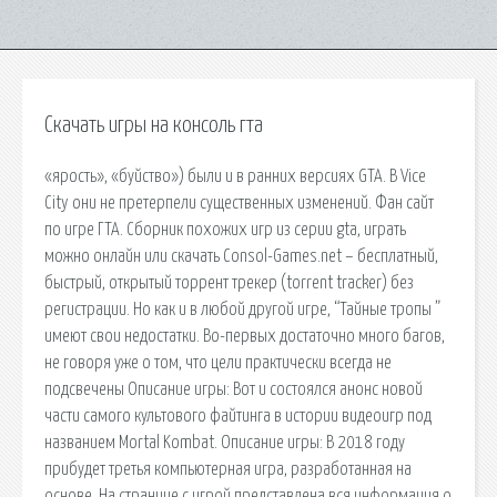
Скачать игры на консоль гта
«ярость», «буйство») были и в ранних версиях GTA. В Vice
City они не претерпели существенных изменений. Фан сайт
по игре ГТА. Сборник похожих игр из серии gta, играть
можно онлайн или скачать Consol-Games.net – бесплатный,
быстрый, открытый торрент трекер (torrent tracker) без
регистрации. Но как и в любой другой игре, “Тайные тропы ”
имеют свои недостатки. Во-первых достаточно много багов,
не говоря уже о том, что цели практически всегда не
подсвечены Описание игры: Вот и состоялся анонс новой
части самого культового файтинга в истории видеоигр под
названием Mortal Kombat. Описание игры: В 2018 году
прибудет третья компьютерная игра, разработанная на
основе. На странице с игрой представлена вся информация о