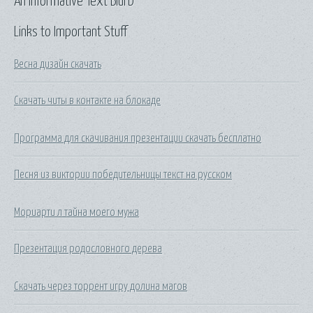
An Informative Text Blurb
Links to Important Stuff
Весна дизайн скачать
Скачать читы в контакте на блокаде
Программа для скачивания презентации скачать бесплатно
Песня из виктории победительницы текст на русском
Мориарти л тайна моего мужа
Презентация родословного дерева
Скачать через торрент игру долина магов