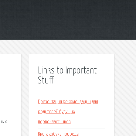
Links to Important
Stuff
Презентация рекомендации для
родителей будущих
мных
первоклассников
Книга азбука природы