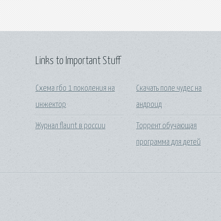
Links to Important Stuff
Схема гбо 1 поколения на
Скачать поле чудес на
инжектор
андроид
Журнал flaunt в россии
Торрент обучающая
программа для детей