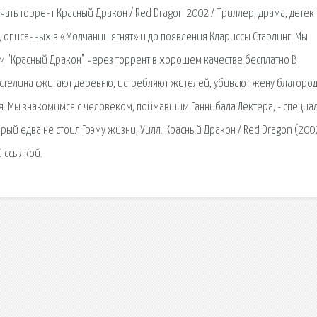
ачать торрент Красный Дракон / Red Dragon 2002 / Триллер, драма, детект
, описанных в «Молчании ягнят» и до появления Клариссы Старлинг. Мы
м "Красный Дракон" через торрент в хорошем качестве бесплатно В
астелина сжигают деревню, истребляют жителей, убивают жену благоро
тся. Мы знакомимся с человеком, поймавшим Ганнибала Лектера, - специ
рый едва не стоил Грэму жизни, Уилл. Красный Дракон / Red Dragon (200
 ссылкой.