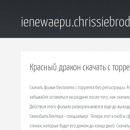
ienewaepu.chrissiebro
Красный дракон скачать с торр
Скачать фильм бесплатно с торрента без регистрации: Ра
забывайте оставаться на раздаче после того, как скача
Действия этого фильма разворачиваются ещё до выхода
Ганнибала Лектера - специальног. Теперь этот «сноб в
стенах, которые будут его домом до конца дней. Скачать