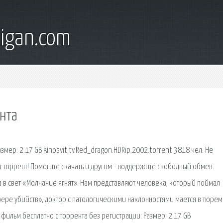
digan.com
ента
змер: 2.17 GB kinosvit.tv.Red_dragon.HDRip.2002.torrent 3818 чел. Не
ли торрент! Помогите скачать и другим - поддержите свободный обмен.
 в свет «Молчание ягнят». Нам представляют человека, который поймал
 сфере убийств», доктор с патологическими наклонностями мается в тюре
 фильм бесплатно с торрента без регистрации: Размер: 2.17 GB