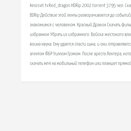
kinosvit.tv.Red_dragon.HDRip.2002.torrent 3795 чел. Ск
BDRip Действие этой ленты разворачивается до событий
знакомимся с человеком. Красный Дракон Скачать филь
избранное Убрать из избранного. Войска жестокого вл
воина квуна. Ему удается спасти сына, и они отправляю
агентом ФБР Уиллом Грэмом. После ареста Лектера, кото
скачать мп4 на мобильный телефон или планшет прямой