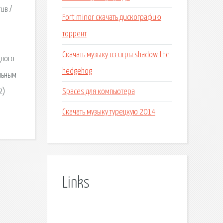
ив /
Fort minor скачать дискографию
торрент
Скачать музыку из игры shadow the
дного
hedgehog
альным
Spaces для компьютера
2)
Скачать музыку турецкую 2014
Links