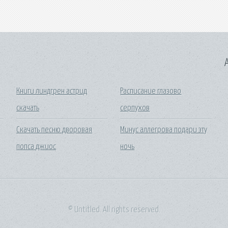
A
Книги линдгрен астрид
Расписание глазово
скачать
серпухов
Скачать песню дворовая
Минус аллегрова подари эту
попса джиос
ночь
© Untitled. All rights reserved.