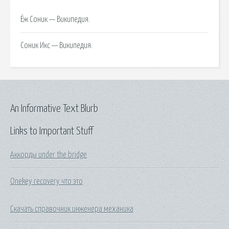
Ёж Соник — Википедия.
Соник Икс — Википедия.
An Informative Text Blurb
Links to Important Stuff
Аккорды under the bridge
Onekey recovery что это
Скачать справочник инженера механика