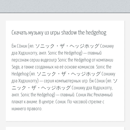
Скачать музыку из игры shadow the hedgehog
Ёж Со́ник (яп. ソニック・ザ・ヘッジホッグ Соникку
дза Хэдзихоггу, англ. Sonic the Hedgehog) — главный
персонаж серии видеоигр Sonic the Hedgehog от компании
Sega, а также созданных на её основе комиксов. Sonic the
Hedgehog (яп. ソニック・ザ・ヘッジホッグ Соникку
дза Хэдзихоггу) — серия компьютерных игр. Ёж Со́ник (яп. ソ
ニック・ザ・ヘッジホッグ Соникку дза Хэдзихоггу,
англ. Sonic the Hedgehog) — главный. Соник Икс Рекламный
плакат к аниме. В центре: Соник. По часовой стрелке с
нижнего правого.