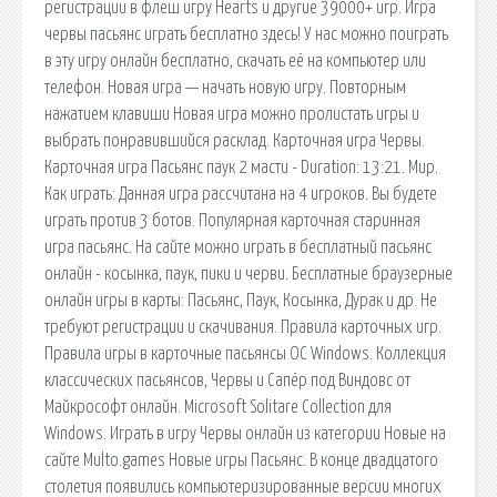
регистрации в флеш игру Hearts и другие 39000+ игр. Игра
червы пасьянс играть бесплатно здесь! У нас можно поиграть
в эту игру онлайн бесплатно, скачать её на компьютер или
телефон. Новая игра — начать новую игру. Повторным
нажатием клавиши Новая игра можно пролистать игры и
выбрать понравившийся расклад. Карточная игра Червы.
Карточная игра Пасьянс паук 2 масти - Duration: 13:21. Мир.
Как играть: Данная игра рассчитана на 4 игроков. Вы будете
играть против 3 ботов. Популярная карточная старинная
игра пасьянс. На сайте можно играть в бесплатный пасьянс
онлайн - косынка, паук, пики и черви. Бесплатные браузерные
онлайн игры в карты: Пасьянс, Паук, Косынка, Дурак и др. Не
требуют регистрации и скачивания. Правила карточных игр.
Правила игры в карточные пасьянсы ОС Windows. Коллекция
классических пасьянсов, Червы и Сапёр под Виндовс от
Майкрософт онлайн. Microsoft Solitare Collection для
Windows. Играть в игру Червы онлайн из категории Новые на
сайте Multo.games Новые игры Пасьянс. В конце двадцатого
столетия появились компьютеризированные версии многих