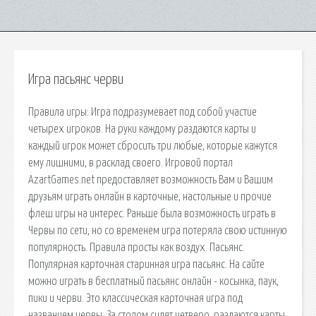
Игра пасьянс черви
Правила игры: Игра подразумевает под собой участие
четырех игроков. На руки каждому раздаются карты и
каждый игрок может сбросить три любые, которые кажутся
ему лишними, в расклад своего. Игровой портал
AzartGames.net предоставляет возможность Вам и Вашим
друзьям играть онлайн в карточные, настольные и прочие
флеш игры на интерес. Раньше была возможность играть в
Червы по сети, но со временем игра потеряла свою истинную
популярность. Правила просты как воздух. Пасьянс.
Популярная карточная старинная игра пасьянс. На сайте
можно играть в бесплатный пасьянс онлайн - косынка, паук,
пики и черви. Это классическая карточная игра под
названием червы. За столом сидят четверо, раздаются карты.