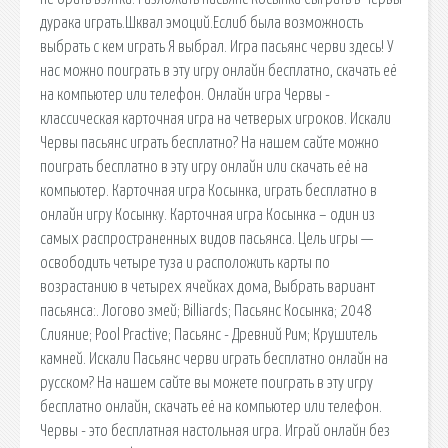
дурака играть.Шквал эмоций.Еслиб была возможность
выбрать с кем играть Я выбрал. Игра пасьянс черви здесь! У
нас можно поиграть в эту игру онлайн бесплатно, скачать её
на компьютер или телефон. Онлайн игра Червы -
классическая карточная игра на четверых игроков. Искали
Червы пасьянс играть бесплатно? На нашем сайте можно
поиграть бесплатно в эту игру онлайн или скачать её на
компьютер. Карточная игра Косынка, играть бесплатно в
онлайн игру Косынку. Карточная игра Косынка – один из
самых распространенных видов пасьянса. Цель игры —
освободить четыре туза и расположить карты по
возрастанию в четырех ячейках дома, Выбрать вариант
пасьянса:. Логово змей; Billiards; Пасьянс Косынка; 2048
Слияние; Pool Practive; Пасьянс - Древний Рим; Крушитель
камней. Искали Пасьянс черви играть бесплатно онлайн на
русском? На нашем сайте вы можете поиграть в эту игру
бесплатно онлайн, скачать её на компьютер или телефон.
Червы - это бесплатная настольная игра. Играй онлайн без