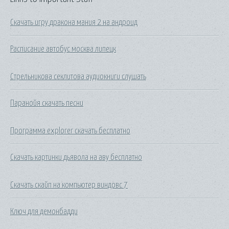
Скачать игру дракона мания 2 на андроид
Расписание автобус москва липецк
Стрельникова секлитова аудиокниги слушать
Паранойя скачать песни
Программа explorer скачать бесплатно
Скачать картинки дьявола на аву бесплатно
Скачать скайп на компьютер виндовс 7
Ключ для демонбадди