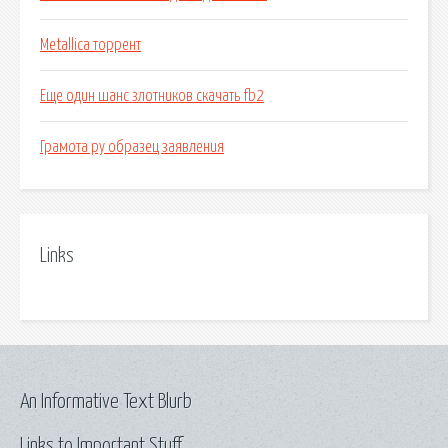
Metallica торрент
Еще один шанс злотников скачать fb2
Грамота ру образец заявления
Links
An Informative Text Blurb
Links to Important Stuff