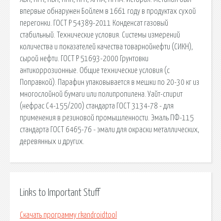
впервые обнаружен Бойлем в 1661 году в продуктах сухой
перегонки. ГОСТ Р 54389-2011 Конденсат газовый
стабильный. Технические условия. Системы измерений
количества и показателей качества товарнойнефти (СИКН),
сырой нефти. ГОСТ Р 51693-2000 Грунтовки
антикоррозионные. Общие технические условия (с
Поправкой). Парафин упаковывается в мешки по 20-30 кг из
многослойной бумаги или полипропилена. Уайт-спирит
(нефрас С4-155/200) стандарта ГОСТ 3134-78 - для
применения в резиновой промышленности. Эмаль ПФ-115
стандарта ГОСТ 6465-76 - эмали для окраски металлических,
деревянных и других.
Links to Important Stuff
Скачать программу rkandroidtool