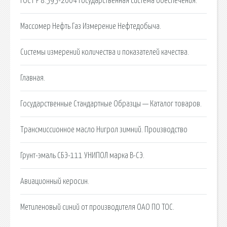
ГОСТ Р 8.595-2004 Государственная система обеспечения.
Массомер Нефть Газ Измерение Нефтедобыча.
Системы измерений количества и показателей качества.
Главная.
Государственные Стандартные Образцы — Каталог товаров.
Трансмиссионное масло Нигрол зимний. Производство
Грунт-эмаль СБЭ-111 УНИПОЛ марка В-СЭ.
Авиационный керосин.
Метиленовый синий от производителя ОАО ПО ТОС.