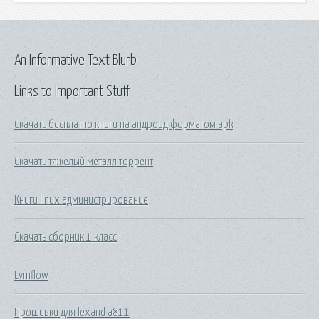
An Informative Text Blurb
Links to Important Stuff
Скачать бесплатно книги на андроид форматом apk
Скачать тяжелый металл торрент
Книги linux администрирование
Скачать сборник 1 класс
Lvmflow
Прошивки для lexand a811