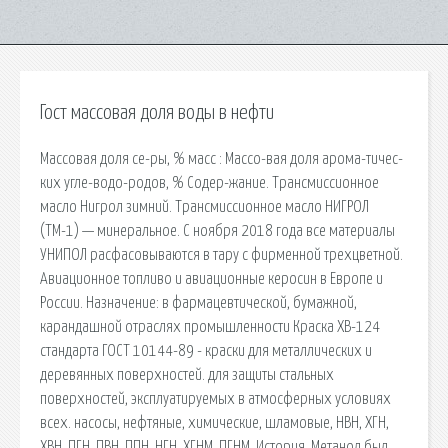
Гост массовая доля воды в нефти
Массовая доля се-ры, % масс : Массо-вая доля арома-тичес-
ких угле-водо-родов, % Содер-жание. Трансмиссионное
масло Нигрол зимний. Трансмиссионное масло НИГРОЛ
(ТМ-1) — минеральное. С ноября 2018 года все материалы
УНИПОЛ расфасовываются в тару с фирменной трехцветной.
Авиационное топливо и авиационные керосин в Европе и
России. Назначение: в фармацевтической, бумажной,
карандашной отраслях промышленности Краска ХВ-124
стандарта ГОСТ 10144-89 - краски для металлических и
деревянных поверхностей. для защиты стальных
поверхностей, эксплуатируемых в атмосферных условиях
всех. насосы, нефтяные, химические, шламовые, НВН, ХГН,
ХВН, ПГН, ПВН, ППН, НГН, ХГНМ, ПГНМ. История. Метанол был