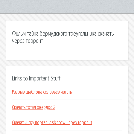
Фильм тайна бермудского треугольника скачать
через торрент
Links to Important Stuff
Разрыв шаблона соловьев читать
Скачать тотал овердос 2
Скачать игру портал 2 skidrow через торрент