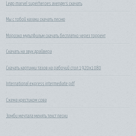
Lego marvel superheroes avengers скачать
Мы с тобой казаки скачать песню
Морозко мультфильм скачать бесплатно через торрент
Скачать на звук драйвера
Скачать картинки тазов на рабочий стол 1920х1080
International express intermediate pdf
Схема крестиком сова
Зомби мечтала менять текст песни