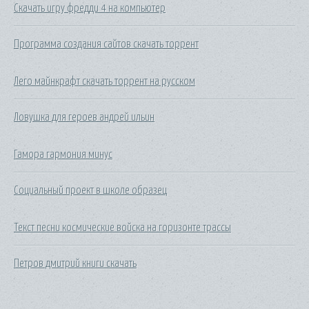
Скачать игру фредди 4 на компьютер
Программа создания сайтов скачать торрент
Лего майнкрафт скачать торрент на русском
Ловушка для героев андрей ильин
Гамора гармония минус
Социальный проект в школе образец
Текст песни космические войска на горизонте трассы
Петров дмитрий книги скачать