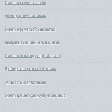
Скачать торрент dark sector
90 минут на небесах читать
Скачать игру warcraft 3 на android
Программа скачивание музыки из вк
Скачать игру на андроид dead space 3
Драйвера canoscan 4400f скачать
Эллаи боль моя текст песни
Скачать драйвер для ноутбука сони вайо