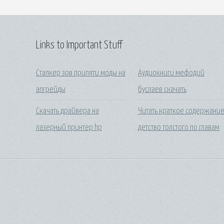
Links to Important Stuff
Сталкер зов припяти моды на
Аудиокниги мефодий
апгрейды
буслаев скачать
Скачать драйвера на
Читать краткое содержани
лазерный принтер hp
детство толстого по главам