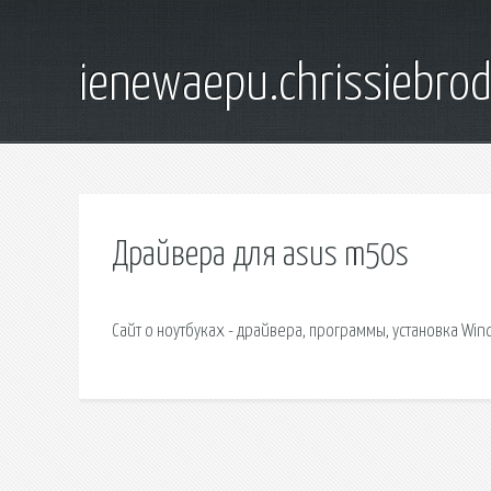
ienewaepu.chrissiebro
Драйвера для asus m50s
Сайт о ноутбуках - драйвера, программы, установка Win