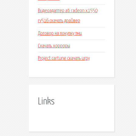
Видеоадаптер ati radeon x1550
rv516 скачать драйвер
Договор на покупку тмц
Скачать хорроры
Project cartune скачать игру
Links