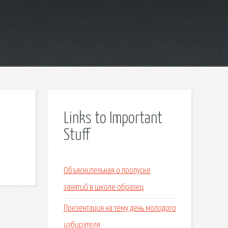
Links to Important
Stuff
Объяснительная о пропуске
занятий в школе образец
Презентация на тему день молодого
избирателя