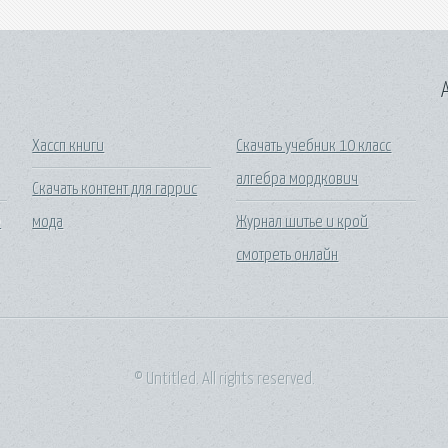
A
Хассп книги
Скачать учебник 10 класс
алгебра мордкович
Скачать контент для гаррис
е
мода
Журнал шитье и крой
смотреть онлайн
© Untitled. All rights reserved.