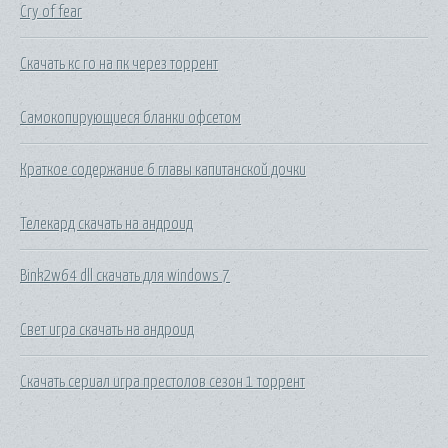
Cry of fear
Скачать кс го на пк через торрент
Самокопирующиеся бланки офсетом
Краткое содержание 6 главы капитанской дочки
Телекард скачать на андроид
Bink2w64 dll скачать для windows 7
Свет игра скачать на андроид
Скачать сериал игра престолов сезон 1 торрент