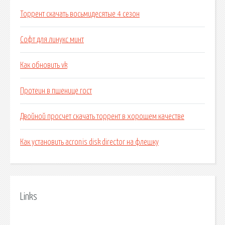
Торрент скачать восьмидесятые 4 сезон
Софт для линукс минт
Как обновить vk
Протеин в пшенице гост
Двойной просчет скачать торрент в хорошем качестве
Как установить acronis disk director на флешку
Links