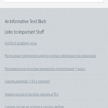
An Informative Text Blurb
Links to Important Stuff
Ashford academy читы
Расписание электричек иркутск усолье сибирское пассажирский
Разложение на простые множители презентация 5 класс
Скачать виндовс 7 64 с торрент
Новая россия в постели скачать в fb2
Скачать песню не успела я сказать люблю