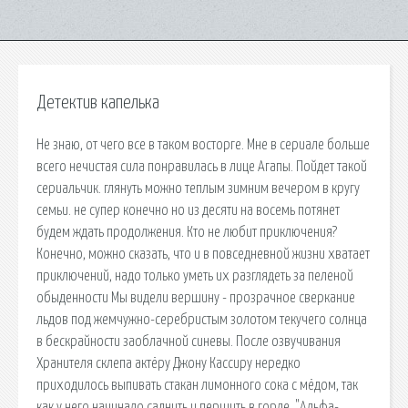
Детектив капелька
Не знаю, от чего все в таком восторге. Мне в сериале больше
всего нечистая сила понравилась в лице Агапы. Пойдет такой
сериальчик. глянуть можно теплым зимним вечером в кругу
семьи. не супер конечно но из десяти на восемь потянет
будем ждать продолжения. Кто не любит приключения?
Конечно, можно сказать, что и в повседневной жизни хватает
приключений, надо только уметь их разглядеть за пеленой
обыденности Мы видели вершину - прозрачное сверкание
льдов под жемчужно-серебристым золотом текучего солнца
в бескрайности заоблачной синевы. После озвучивания
Хранителя склепа актёру Джону Кассиру нередко
приходилось выпивать стакан лимонного сока с мёдом, так
как у него начинало саднить и першить в горле. "Альфа-