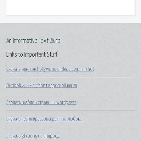
An Informative Text Blurb
Links to Important Stuff
Скачать рингтон hollywood undead comin in hot
Outlook 2013 экспорт адресной книги
Сделать шаблон страницы wordpress
Скачать песни красивый рэп про любовь
Скачать gt racing на андроид