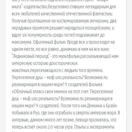
книга"-издательство,безусловно ставшее легендарным для
всех любителей качественной отечественной фантастики.
Получив приглашение на костюмированную вечеринку, два
нерадивых приятеля решают нарядиться полицейскими, и
вдруг их популярность среди гостей подскакивает до
максимума. Офигенный фильм. Вроде все и происходит на
одном месте, но все равно, динамики в нем на все кино.
"Ледниковый период"- это мультфильм,рассказывающий нам
интересную историю доисторических
животных,пересекающихся с людьми того времени.
Переселение душ – миф или реальность? Возможна ли
реинкарнация в нашем мире? У создателей фильма
«Облачный атлас» свое мнение на этот счет. Переселение
душ – миф или реальность? Возможна ли реинкарнация в
нашем мире? У создателей. После того как Доминик и Брайн
побывали в Рио, где они ограбили и свергли империю вора. В
интервью, данном много лет позже, певица призналась, что
теперь встаёт около 10 часов утра. Опыты и эксперименты