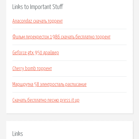
Links to Important Stuff
Anacondaz скачать торрент
Фильм перекресток 1986 скачать бесплатно торрент
Geforce gtx 950 драйвер
Cherry bomb торрент
Маршрутка 58 электросталь расписание
Скачать бесплатно песню press it up
Links