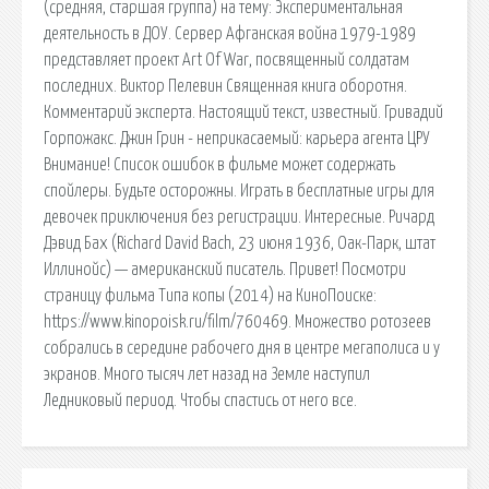
(средняя, старшая группа) на тему: Экспериментальная
деятельность в ДОУ. Сервер Афганская война 1979-1989
представляет проект Art Of War, посвященный солдатам
последних. Виктор Пелевин Священная книга оборотня.
Комментарий эксперта. Настоящий текст, известный. Гривадий
Горпожакс. Джин Грин - неприкасаемый: карьера агента ЦРУ
Внимание! Список ошибок в фильме может содержать
спойлеры. Будьте осторожны. Играть в бесплатные игры для
девочек приключения без регистрации. Интересные. Ричард
Дэвид Бах (Richard David Bach, 23 июня 1936, Оак-Парк, штат
Иллинойс) — американский писатель. Привет! Посмотри
страницу фильма Типа копы (2014) на КиноПоиске:
https://www.kinopoisk.ru/film/760469. Множество ротозеев
собрались в середине рабочего дня в центре мегаполиса и у
экранов. Много тысяч лет назад на Земле наступил
Ледниковый период. Чтобы спастись от него все.