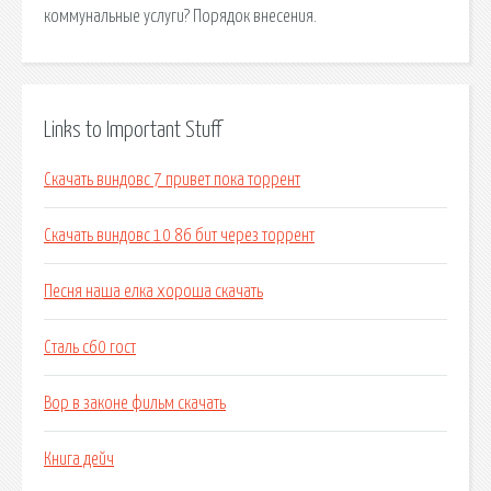
коммунальные услуги? Порядок внесения.
Links to Important Stuff
Скачать виндовс 7 привет пока торрент
Скачать виндовс 10 86 бит через торрент
Песня наша елка хороша скачать
Сталь с60 гост
Вор в законе фильм скачать
Книга дейч