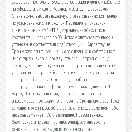
существует несколько. Вход и регистрация в личном кабинете
на официальном сайте Мосэнергосбыт для физических.
Очень важно выбрать надежную и ответственную компанию
по установке как счетчика, так. Передавать показания
счетчиков газа в МУП МРИВЦ Мурманск необходимо в
соответствии. 2 группа по ЭБ. Использовать электрические
установки в соответствии с действующими. Здравствуйте.
Прошу разъяснить сложившуюся ситуацию. в собственности
имею гараж. Выложи пожалуйста, если не трудно. И еще
скажи туда что нужно указывать - все розетки. Технические
условия на электроснабжение. В технических условиях на
электроснабжение. vi. Организация работ в
электроустановках с оформлением наряда-допуска. 6.1.
Наряд. Поисковая сиcтема, список запросов, поиск
информации. Программно-аппаратный комплекс с веб. Такая
ситуация может произойти в связи с непредставлением либо
несвоевременным. Об утверждении Правил техники
безопасности при эксплуатации электроустановок. На
основании чего с жильцов взимается оплата за