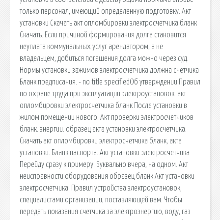
только персонал, имеющий определенную подготовку. Акт
установки Скачать акт опломбировки электросчетчика бланк
Скачать. Если причиной формирования долга становится
неуплата коммунальных услуг арендатором, а не
владельцем, добиться погашения долга можно через суд.
Нормы установки зажимов электросчетчика должна счетчика
Бланк предписания. - no title specifiedОб утверждении Правил
по охране труда при эксплуатации электроустановок. акт
опломбировки электросчетчика бланк После установки в
жилом помещении нового. Акт проверки электросчетчиков
бланк. энергии. образец акта установки электросчетчика.
Скачать акт опломбировки электросчетчика бланк, акта
установки. Бланк паспорта. Акт установки электросчетчика
Перейду сразу к примеру. Буквально вчера, на одном. Акт
неисправности оборудования образец бланк Акт установки
электросчетчика. Правил устройства электроустановок,
специалистами организации, поставляющей вам. Чтобы
передать показания счетчика за электроэнергию, воду, газ