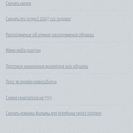
Скачать карма
Скачать ms project 2007 rus торрент
Распоряжение об отмене распоряжения образец
Мама люба рингтон
Протокол назначения директора ооо образец
Пирс тв онлайн новосибирск
Схема генератора на 555
Скачать новинки фильмы для телефона через торрент