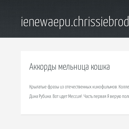
ienewaepu.chrissiebro
Аккорды мельница кошка
Крылатые фразы из отечественных кинофильмов. Коллек
Дина Рубина. Вот идет Мессия!. Часть первая Я верую по