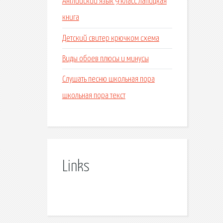
Английский язык 9 класс лапицкая
книга
Детский свитер крючком схема
Виды обоев плюсы и минусы
Слушать песню школьная пора
школьная пора текст
Links