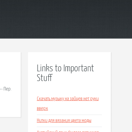
Links to Important
Stuff
- Пер.
Скачать музыку на зайцев нет руки
вверх
Нитки для вязания цвета моды