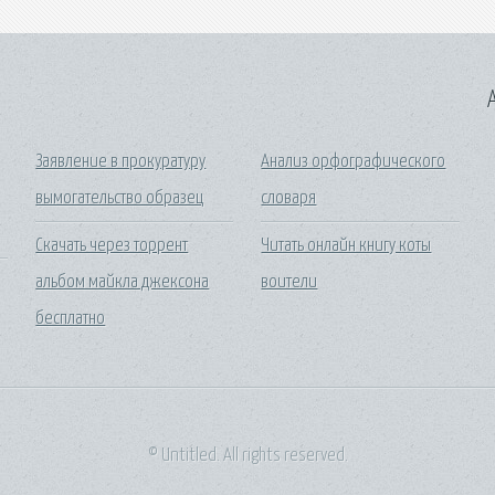
A
Заявление в прокуратуру
Анализ орфографического
вымогательство образец
словаря
Скачать через торрент
Читать онлайн книгу коты
альбом майкла джексона
воители
бесплатно
© Untitled. All rights reserved.