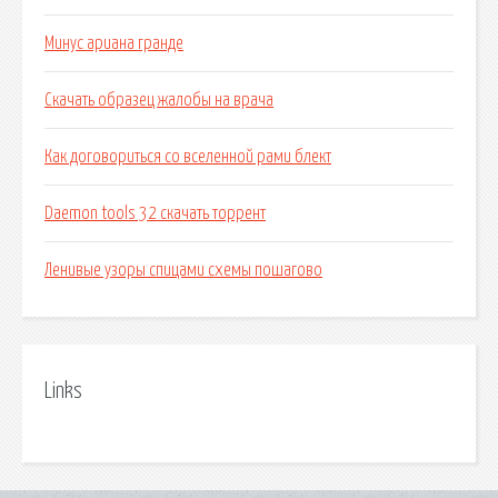
Минус ариана гранде
Скачать образец жалобы на врача
Как договориться со вселенной рами блект
Daemon tools 32 скачать торрент
Ленивые узоры спицами схемы пошагово
Links