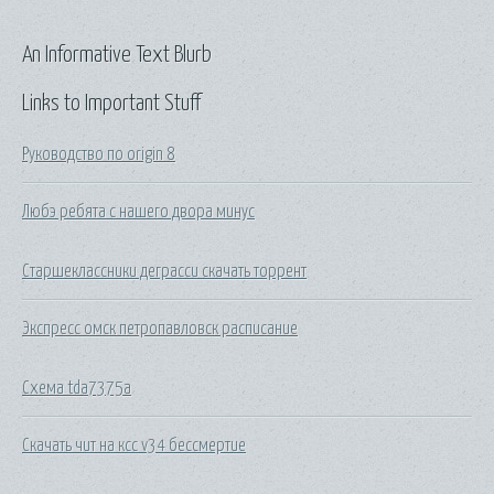
An Informative Text Blurb
Links to Important Stuff
Руководство по origin 8
Любэ ребята с нашего двора минус
Старшеклассники деграсси скачать торрент
Экспресс омск петропавловск расписание
Схема tda7375a
Скачать чит на ксс v34 бессмертие